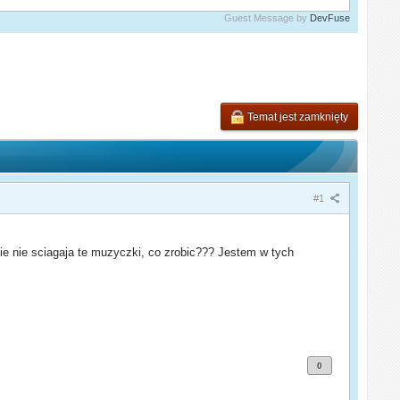
Guest Message by
DevFuse
Temat jest zamknięty
#1
 sie nie sciagaja te muzyczki, co zrobic??? Jestem w tych
0