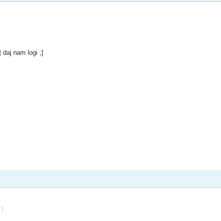
 daj nam logi ;]
 :