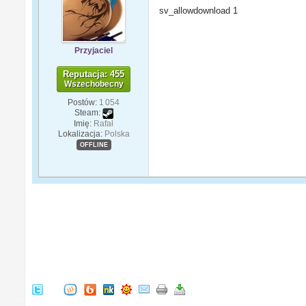
sv_allowdownload 1
Przyjaciel
Reputacja: 455
Wszechobecny
Postów:
1 054
Steam:
Imię:
Rafał
Lokalizacja:
Polska
OFFLINE