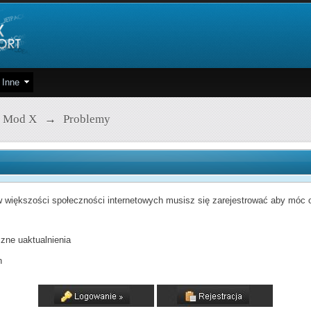
Inne
 Mod X
→
Problemy
 większości społeczności internetowych musisz się zarejestrować aby móc od
zne uaktualnienia
h