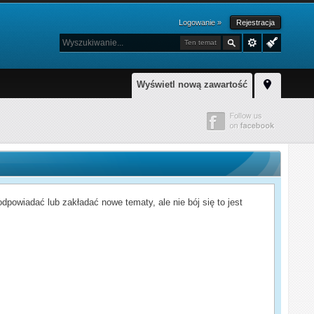
Logowanie »
Rejestracja
Ten temat
Wyświetl nową zawartość
powiadać lub zakładać nowe tematy, ale nie bój się to jest