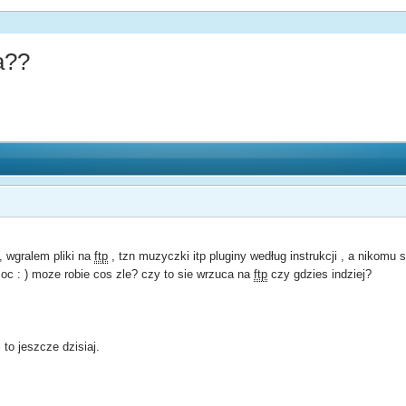
a??
, wgralem pliki na
ftp
, tzn muzyczki itp pluginy według instrukcji , a nikomu
oc : ) moze robie cos zle? czy to sie wrzuca na
ftp
czy gdzies indziej?
to jeszcze dzisiaj.