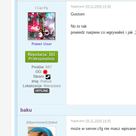
Napisano
09.11.2009 14:38
I Can Fly
Gostom
No to tak
powiedz narpiew co wgrywałeś i jak ;]
Power User
Reputacja: 161
Profesjonalista
Postów:
667
GG:
Steam:
Imię:
Patrick
Lokalizacja:
Warszawa
OFFLINE
baku
Napisano
09.11.2009 14:45
[M]anchester[U]nited
może w server.cfg nie masz wpisane