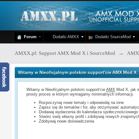
Forum
Dodatki AMXX
Dodatki SourceMod
AMXX.pl: Support AMX Mod X i SourceMod
→
AMX
Witamy w Nieoficjalnym polskim support'cie AMX Mod X
Witamy w Nieoficjalnym polskim support'cie
AMX
Mod X, jak w
prosty proces w którym wymagamy minimalnych informacji.
Rozpoczynaj nowe tematy i odpowiedaj na inne
Zapisz się do tematów i for, aby otrzymywać automatyc
Dodawaj wydarzenia do kalendarza społecznościowego
Stwórz swój własny profil i zdobywaj nowych znajomyc
Zdobywaj nowe doświadczenia