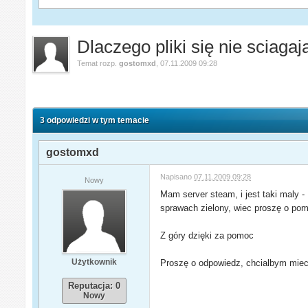
Dlaczego pliki się nie sciagaj
Temat rozp.
gostomxd
,
07.11.2009 09:28
3 odpowiedzi w tym temacie
gostomxd
Napisano
07.11.2009 09:28
Nowy
Mam server steam, i jest taki maly - 
sprawach zielony, wiec proszę o pom
Z góry dzięki za pomoc
Użytkownik
Proszę o odpowiedz, chcialbym miec 
Reputacja: 0
Nowy