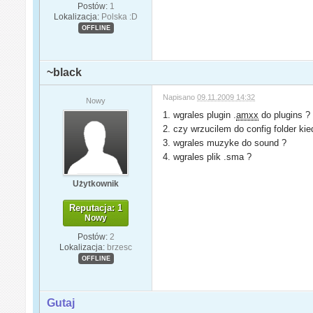
Postów:
1
Lokalizacja:
Polska :D
OFFLINE
~black
Napisano
09.11.2009 14:32
Nowy
1. wgrales plugin .
amxx
do plugins ?
2. czy wrzucilem do config folder k
3. wgrales muzyke do sound ?
4. wgrales plik .sma ?
Użytkownik
Reputacja: 1
Nowy
Postów:
2
Lokalizacja:
brzesc
OFFLINE
Gutaj