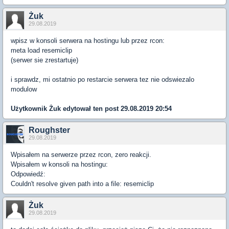
Żuk
29.08.2019
wpisz w konsoli serwera na hostingu lub przez rcon:
meta load resemiclip
(serwer sie zrestartuje)
i sprawdz, mi ostatnio po restarcie serwera tez nie odswiezalo
modulow
Użytkownik
Żuk
edytował ten post 29.08.2019 20:54
Roughster
29.08.2019
Wpisałem na serwerze przez rcon, zero reakcji.
Wpisałem w konsoli na hostingu:
Odpowiedź:
Couldn't resolve given path into a file: resemiclip
Żuk
29.08.2019