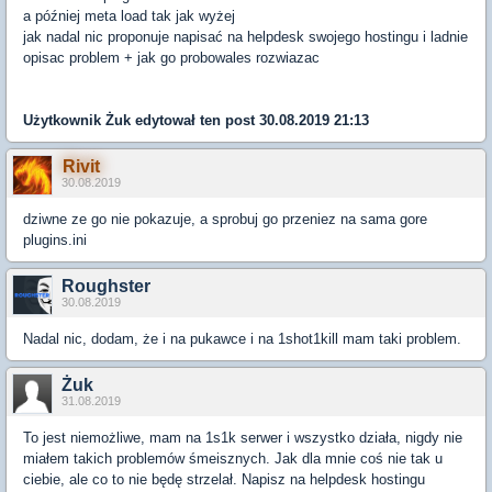
a później meta load tak jak wyżej
jak nadal nic proponuje napisać na helpdesk swojego hostingu i ladnie
opisac problem + jak go probowales rozwiazac
Użytkownik
Żuk
edytował ten post 30.08.2019 21:13
Rivit
30.08.2019
dziwne ze go nie pokazuje, a sprobuj go przeniez na sama gore
plugins.ini
Roughster
30.08.2019
Nadal nic, dodam, że i na pukawce i na 1shot1kill mam taki problem.
Żuk
31.08.2019
To jest niemożliwe, mam na 1s1k serwer i wszystko działa, nigdy nie
miałem takich problemów śmeisznych. Jak dla mnie coś nie tak u
ciebie, ale co to nie będę strzelał. Napisz na helpdesk hostingu