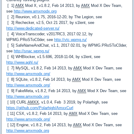
[ 1]
AMX
Mod X, v1.8.2, Feb 14 2013, by
AMX
Mod X Dev Team,
see
http://www.amxmodx.org
[ 2] Reunion, v0.1.75, 2016-12-20, by The Legion, see
[ 3] Rechecker, v2.5, Oct 21 2017, by s1lent, see
http://www.dedicated-server.ru/
[ 4] VoiceTranscoder, v2017RC3, 2017.02.12, by
WPMG.PRoSToC0der, see
http://vtc.wpmg.ru/
[ 5] SafeNameAndChat, v1.1, 2017.02.01, by WPMG.PRoSToC0der,
see
http://snac.wpmg.ru/
[ 6] WHBlocker, v1.5.696, 2018-11-04, by s1lent, see
http://www.aghl.ru/
[ 7] MySQL, v1.8.2, Feb 14 2013, by
AMX
Mod X Dev Team, see
http://www.amxmodx.org/
[ 8] SQLite, v1.8.2, Feb 14 2013, by
AMX
Mod X Dev Team, see
http://www.amxmodx.org/
[ 9] FakeMeta, v1.8.2, Feb 14 2013, by
AMX
Mod X Dev Team, see
http://www.amxmodx.org
[ 10] CURL
AMXX
, v1.0.4, Feb 3 2019, by Polarhigh, see
https://github.com/Polarhigh/AmxxCurl
[ 11] CSX, v1.8.2, Feb 14 2013, by
AMX
Mod X Dev Team, see
http://www.amxmodx.org/
[ 12] Engine, v1.8.2, Feb 14 2013, by
AMX
Mod X Dev Team, see
http://www.amxmodx.org