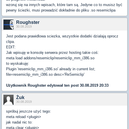
wzoruj się na innych wpisach, które tam są. Jedyne co to musisz być
pewny ścieżki, musi prowadzić dokładnie do pliku .so resemiclipa
Roughster
30.08.2019
Jest podana prawidlowa sciezka, wszystkie dodatki dzialają oprocz
clipa.
EDIT:
Jak wpisuję w konsolę serwera przez hosting takie coś:
meta load addons/resemiclip/resemiclip_mm_i386.so
to wyskakuję:
Plugin 'resemiclip_mm_i386.so' already in current list;
file=resemiclip_mm_i386.so desc='ReSemiclip'
Użytkownik
Roughster
edytował ten post 30.08.2019 20:33
Żuk
30.08.2019
spróbuj jeszcze użyć tego:
meta reload <plugin>
jak nadal nic to:
meta clear <plugin>