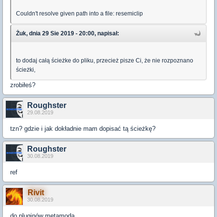
Couldn't resolve given path into a file: resemiclip
Żuk, dnia 29 Sie 2019 - 20:00, napisał:
to dodaj całą ścieżke do pliku, przecież pisze Ci, że nie rozpoznano
ścieżki,
zrobiłeś?
Roughster
29.08.2019
tzn? gdzie i jak dokładnie mam dopisać tą ścieżkę?
Roughster
30.08.2019
ref
Rivit
30.08.2019
do pluginów metamoda.