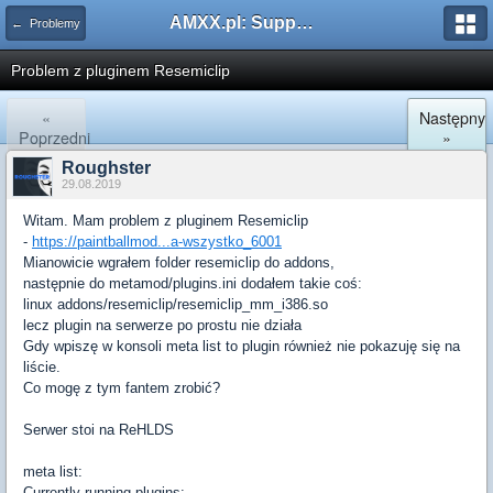
AMXX.pl: Support AMX Mod X i SourceMod
← Problemy
Problem z pluginem Resemiclip
«
Następny
Poprzedni
»
Roughster
29.08.2019
Witam. Mam problem z pluginem Resemiclip
-
https://paintballmod...a-wszystko_6001
Mianowicie wgrałem folder resemiclip do addons,
następnie do metamod/plugins.ini dodałem takie coś:
linux addons/resemiclip/resemiclip_mm_i386.so
lecz plugin na serwerze po prostu nie działa
Gdy wpiszę w konsoli meta list to plugin również nie pokazuję się na
liście.
Co mogę z tym fantem zrobić?
Serwer stoi na ReHLDS
meta list:
Currently running plugins: