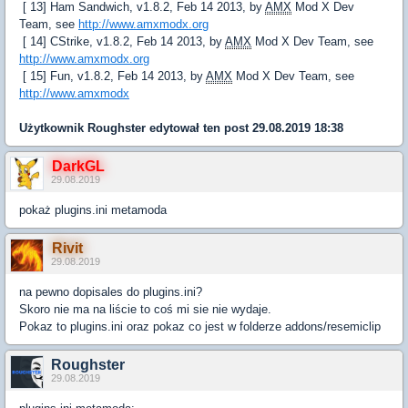
[ 13] Ham Sandwich, v1.8.2, Feb 14 2013, by
AMX
Mod X Dev
Team, see
http://www.amxmodx.org
[ 14] CStrike, v1.8.2, Feb 14 2013, by
AMX
Mod X Dev Team, see
http://www.amxmodx.org
[ 15] Fun, v1.8.2, Feb 14 2013, by
AMX
Mod X Dev Team, see
http://www.amxmodx
Użytkownik
Roughster
edytował ten post 29.08.2019 18:38
DarkGL
29.08.2019
pokaż plugins.ini metamoda
Rivit
29.08.2019
na pewno dopisales do plugins.ini?
Skoro nie ma na liście to coś mi sie nie wydaje.
Pokaz to plugins.ini oraz pokaz co jest w folderze addons/resemiclip
Roughster
29.08.2019