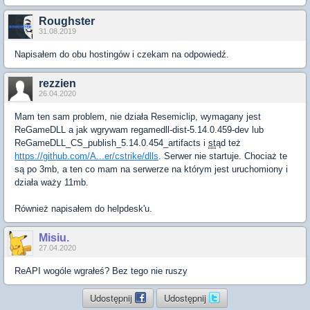
Roughster
31.08.2019
Napisałem do obu hostingów i czekam na odpowiedź.
rezzien
26.04.2020
Mam ten sam problem, nie działa Resemiclip, wymagany jest
ReGameDLL a jak wgrywam regamedll-dist-5.14.0.459-dev lub
ReGameDLL_CS_publish_5.14.0.454_artifacts i
st
ąd też
https://github.com/A...er/cstrike/dlls
. Serwer nie startuje. Chociaż te
są po 3mb, a ten co mam na serwerze na którym jest uruchomiony i
działa waży 11mb.
Również napisałem do helpdesk'u.
Misiu.
27.04.2020
ReAPI wogóle wgrałeś? Bez tego nie ruszy
Udostępnij
Udostępnij