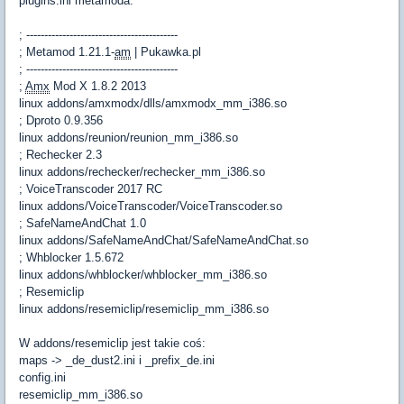
plugins.ini metamoda:
; ------------------------------------------
; Metamod 1.21.1-
am
| Pukawka.pl
; ------------------------------------------
;
Amx
Mod X 1.8.2 2013
linux addons/amxmodx/dlls/amxmodx_mm_i386.so
; Dproto 0.9.356
linux addons/reunion/reunion_mm_i386.so
; Rechecker 2.3
linux addons/rechecker/rechecker_mm_i386.so
; VoiceTranscoder 2017 RC
linux addons/VoiceTranscoder/VoiceTranscoder.so
; SafeNameAndChat 1.0
linux addons/SafeNameAndChat/SafeNameAndChat.so
; Whblocker 1.5.672
linux addons/whblocker/whblocker_mm_i386.so
; Resemiclip
linux addons/resemiclip/resemiclip_mm_i386.so
W addons/resemiclip jest takie coś:
maps -> _de_dust2.ini i _prefix_de.ini
config.ini
resemiclip_mm_i386.so