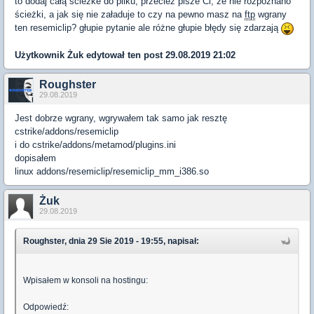
to dodaj całą ścieżke do pliku, przecież pisze Ci, że nie rozpoznano
ścieżki, a jak się nie załaduje to czy na pewno masz na
ftp
wgrany
ten resemiclip? głupie pytanie ale różne głupie błędy się zdarzają
Użytkownik
Żuk
edytował ten post 29.08.2019 21:02
Roughster
29.08.2019
Jest dobrze wgrany, wgrywałem tak samo jak resztę
cstrike/addons/resemiclip
i do cstrike/addons/metamod/plugins.ini
dopisałem
linux addons/resemiclip/resemiclip_mm_i386.so
Żuk
29.08.2019
Roughster, dnia 29 Sie 2019 - 19:55, napisał:
Wpisałem w konsoli na hostingu:
Odpowiedź: