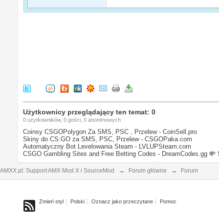
Użytkownicy przeglądający ten temat: 0
0 użytkowników, 0 gości, 0 anonimowych
Coinsy CSGOPolygon Za SMS, PSC , Przelew - CoinSell.pro
Skiny do CS:GO za SMS, PSC, Przelew - CSGOPaka.com
Automatyczny Bot Levelowania Steam - LVLUPSteam.com
CSGO Gambling Sites and Free Betting Codes - DreamCodes.gg
💸 
AMXX.pl: Support AMX Mod X i SourceMod
→
Forum główne
→
Forum
Zmień styl
Polski
Oznacz jako przeczytane
Pomoc