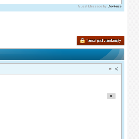
Guest Message by
DevFuse
Temat jest zamknięty
#1
0