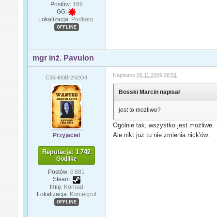
Postów:
169
GG:
Lokalizacja:
Podkarp.
OFFLINE
mgr inż. Pavulon
Napisano
06.11.2009 08:51
C35H60Br2N2O4
Bosski Marcin napisał
jest to mozliwe?
Ogólnie tak, wszystko jest możliwe.
Ale nikt już tu nie zmienia nick'ów.
Przyjaciel
Reputacja: 1 742
Godlike
Postów:
6 881
Steam:
Imię:
Konrad
Lokalizacja:
Koniecpol
OFFLINE