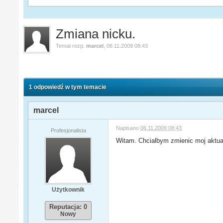
Zmiana nicku.
Temat rozp.
marcel
,
06.11.2009 08:43
1 odpowiedź w tym temacie
marcel
Napisano
06.11.2009 08:43
Profesjonalista
Witam. Chcialbym zmienic moj aktual
Użytkownik
Reputacja: 0
Nowy