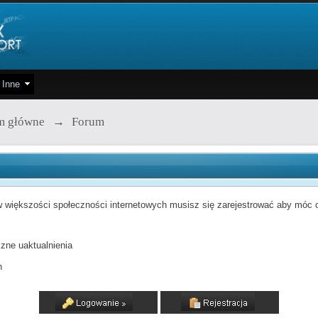
Inne
m główne
→
Forum
 większości społeczności internetowych musisz się zarejestrować aby móc od
zne uaktualnienia
h