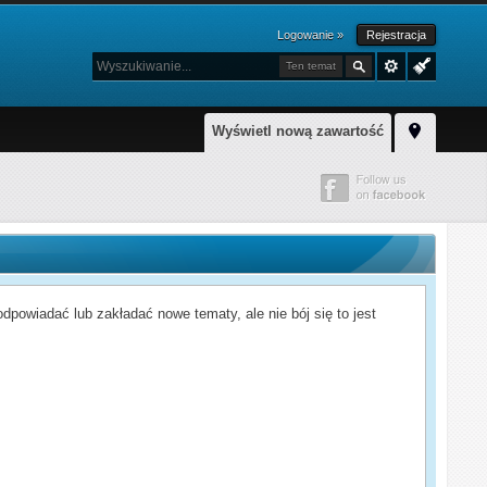
Logowanie »
Rejestracja
Ten temat
Wyświetl nową zawartość
powiadać lub zakładać nowe tematy, ale nie bój się to jest