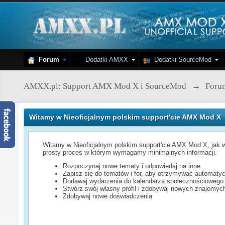
Forum
Dodatki AMXX
Dodatki SourceMod
AMXX.pl: Support AMX Mod X i SourceMod
→
Foru
Witamy w Nieoficjalnym polskim support'cie AMX Mod X
Witamy w Nieoficjalnym polskim support'cie
AMX
Mod X, jak w
prosty proces w którym wymagamy minimalnych informacji.
Rozpoczynaj nowe tematy i odpowiedaj na inne
Zapisz się do tematów i for, aby otrzymywać automatyc
Dodawaj wydarzenia do kalendarza społecznościowego
Stwórz swój własny profil i zdobywaj nowych znajomyc
Zdobywaj nowe doświadczenia