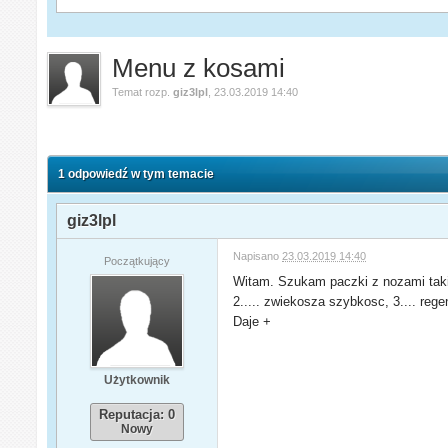
Menu z kosami
Temat rozp.
giz3lpl
,
23.03.2019 14:40
1 odpowiedź w tym temacie
giz3lpl
Napisano
23.03.2019 14:40
Początkujący
Witam. Szukam paczki z nozami takiej
2..... zwiekosza szybkosc, 3.... rege
Daje +
Użytkownik
Reputacja: 0
Nowy