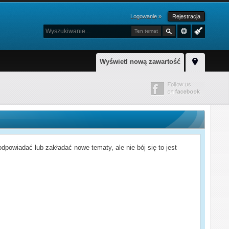
Logowanie »
Rejestracja
Ten temat
Wyświetl nową zawartość
powiadać lub zakładać nowe tematy, ale nie bój się to jest