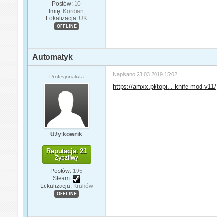
Postów:
10
Imię:
Kordian
Lokalizacja:
UK
OFFLINE
Automatyk
Napisano
23.03.2019 15:02
Profesjonalista
https://amxx.pl/topi...-knife-mod-v11/
Użytkownik
Reputacja: 21
Życzliwy
Postów:
195
Steam:
Lokalizacja:
Kraków
OFFLINE