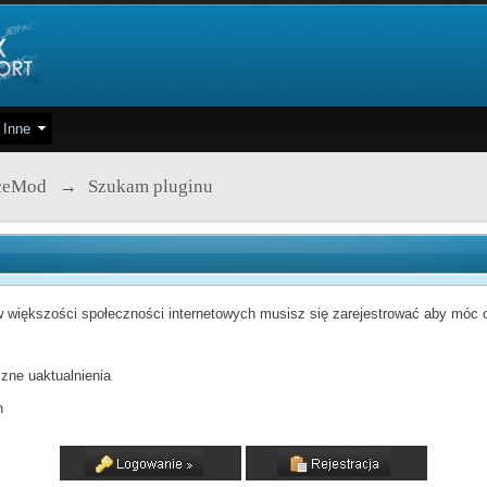
Inne
ceMod
→
Szukam pluginu
 większości społeczności internetowych musisz się zarejestrować aby móc od
zne uaktualnienia
h