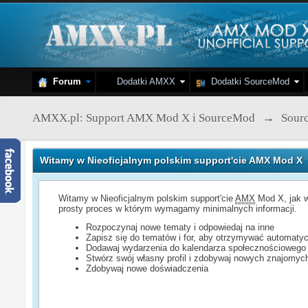
Forum
Dodatki AMXX
Dodatki SourceMod
AMXX.pl: Support AMX Mod X i SourceMod
→
Sour
Witamy w Nieoficjalnym polskim support'cie AMX Mod X
Witamy w Nieoficjalnym polskim support'cie
AMX
Mod X, jak w
prosty proces w którym wymagamy minimalnych informacji.
Rozpoczynaj nowe tematy i odpowiedaj na inne
Zapisz się do tematów i for, aby otrzymywać automatyc
Dodawaj wydarzenia do kalendarza społecznościowego
Stwórz swój własny profil i zdobywaj nowych znajomyc
Zdobywaj nowe doświadczenia