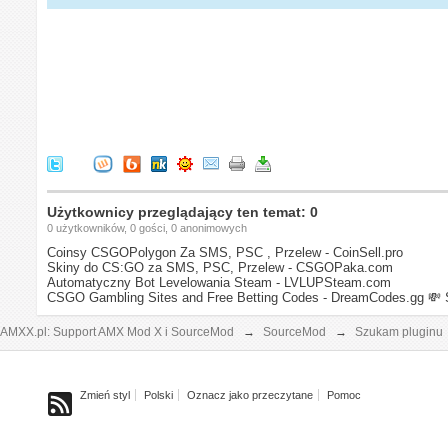
Użytkownicy przeglądający ten temat: 0
0 użytkowników, 0 gości, 0 anonimowych
Coinsy CSGOPolygon Za SMS, PSC , Przelew - CoinSell.pro
Skiny do CS:GO za SMS, PSC, Przelew - CSGOPaka.com
Automatyczny Bot Levelowania Steam - LVLUPSteam.com
CSGO Gambling Sites and Free Betting Codes - DreamCodes.gg
💸 
AMXX.pl: Support AMX Mod X i SourceMod
→
SourceMod
→
Szukam pluginu
Zmień styl
Polski
Oznacz jako przeczytane
Pomoc