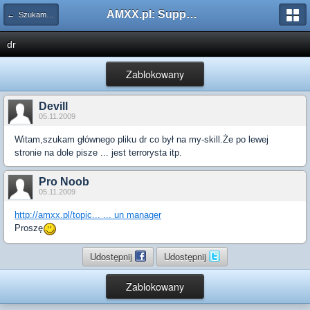
AMXX.pl: Support AMX Mod X i SourceMod
← Szukam pluginu
dr
Zablokowany
Devill
05.11.2009
Witam,szukam głównego pliku dr co był na my-skill.Że po lewej
stronie na dole pisze ... jest terrorysta itp.
Pro Noob
05.11.2009
http://amxx.pl/topic... ... un manager
Proszę
Udostępnij
Udostępnij
Zablokowany