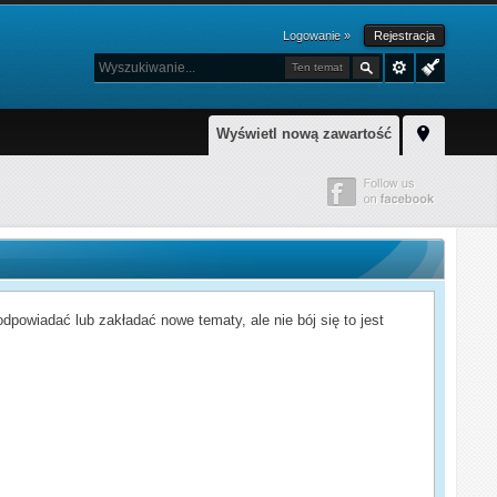
Logowanie »
Rejestracja
Ten temat
Wyświetl nową zawartość
powiadać lub zakładać nowe tematy, ale nie bój się to jest