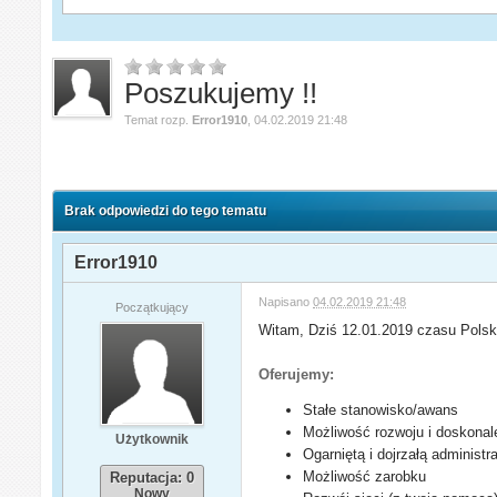
Poszukujemy !!
Temat rozp.
Error1910
,
04.02.2019 21:48
Brak odpowiedzi do tego tematu
Error1910
Napisano
04.02.2019 21:48
Początkujący
Witam, Dziś 12.01.2019 czasu Polski
Oferujemy:
Stałe stanowisko/awans
Możliwość rozwoju i doskonal
Użytkownik
Ogarniętą i dojrzałą administr
Możliwość zarobku
Reputacja: 0
Nowy