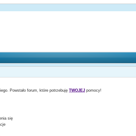
ego. Powstało forum, które potrzebuję
TWOJEJ
pomocy!
enia się
acje