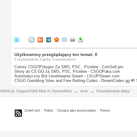
Użytkownicy przeglądający ten temat: 0
0 użytkowników, 0 gości, 0 anonimowych
Coinsy CSGOPolygon Za SMS, PSC , Przelew - CoinSell.pro
Skiny do CS:GO za SMS, PSC, Przelew - CSGOPaka.com
Automatyczny Bot Levelowania Steam - LVLUPSteam.com
CSGO Gambling Sites and Free Betting Codes - DreamCodes.gg
💸 
AMXX.pl: Support AMX Mod X i SourceMod
→
Inne
→
Poszukiwanie ekipy
Zmień styl
Polski
Oznacz jako przeczytane
Pomoc