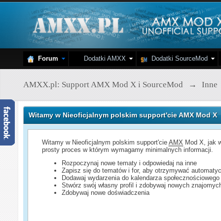
Forum
Dodatki AMXX
Dodatki SourceMod
AMXX.pl: Support AMX Mod X i SourceMod
→
Inne
Witamy w Nieoficjalnym polskim support'cie AMX Mod X
Witamy w Nieoficjalnym polskim support'cie
AMX
Mod X, jak w
prosty proces w którym wymagamy minimalnych informacji.
Rozpoczynaj nowe tematy i odpowiedaj na inne
Zapisz się do tematów i for, aby otrzymywać automatyc
Dodawaj wydarzenia do kalendarza społecznościowego
Stwórz swój własny profil i zdobywaj nowych znajomyc
Zdobywaj nowe doświadczenia