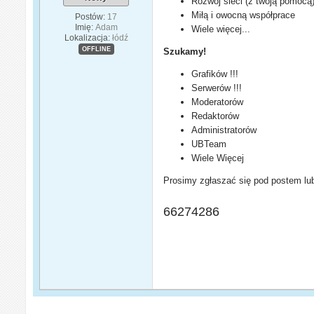
Rozwój sieci (z twoją pomocą
Miłą i owocną współprace
Postów:
17
Imię:
Adam
Wiele więcej...
Lokalizacja:
łódź
OFFLINE
Szukamy!
Grafików !!!
Serwerów !!!
Moderatorów
Redaktorów
Administratorów
UBTeam
Wiele Więcej
Prosimy zgłaszać się pod postem lu
66274286