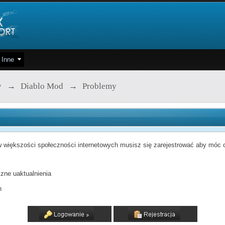
Inne
y
→
Diablo Mod
→
Problemy
 większości społeczności internetowych musisz się zarejestrować aby móc od
zne uaktualnienia
h