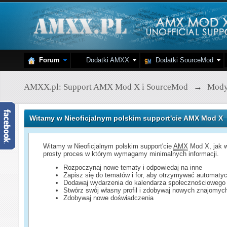
Forum
Dodatki AMXX
Dodatki SourceMod
AMXX.pl: Support AMX Mod X i SourceMod
→
Mod
Witamy w Nieoficjalnym polskim support'cie AMX Mod X
Witamy w Nieoficjalnym polskim support'cie
AMX
Mod X, jak w
prosty proces w którym wymagamy minimalnych informacji.
Rozpoczynaj nowe tematy i odpowiedaj na inne
Zapisz się do tematów i for, aby otrzymywać automatyc
Dodawaj wydarzenia do kalendarza społecznościowego
Stwórz swój własny profil i zdobywaj nowych znajomyc
Zdobywaj nowe doświadczenia