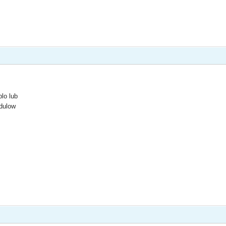
blo lub
dulow