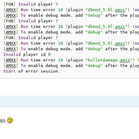
:
[
FUN
]
Invalid
 player 
7
:
[
AMXX
]
Run
 time error 
10
(
plugin 
"dbmod_5.9l.
amxx
"
)
(
n
:
[
AMXX
]
To
 enable debug mode
,
 add 
"debug"
 after the plu
:
[
FUN
]
Invalid
 player 
7
:
[
AMXX
]
Run
 time error 
10
(
plugin 
"dbmod_5.9l.
amxx
"
)
(
n
:
[
AMXX
]
To
 enable debug mode
,
 add 
"debug"
 after the plu
:
[
FUN
]
Invalid
 player 
7
:
[
AMXX
]
Run
 time error 
10
(
plugin 
"dbmod_5.9l.
amxx
"
)
(
n
:
[
AMXX
]
To
 enable debug mode
,
 add 
"debug"
 after the plu
:
Invalid
 player id 
0
:
[
AMXX
]
Run
 time error 
10
(
plugin 
"bulletdamage.
amxx
"
)
:
[
AMXX
]
To
 enable debug mode
,
 add 
"debug"
 after the plu
:
Start
 of error session
.
.htm