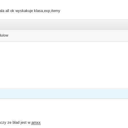
ala all ok wyskakuje klasa,exp,itemy
dulow
aczy ze blad jest w
amxx