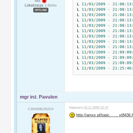
GG:
L 
11
/
03
/
2009
-
21
:
08
:
13
Lokalizacja:
z domu
L 
11
/
03
/
2009
-
21
:
08
:
13
OFFLINE
L 
11
/
03
/
2009
-
21
:
08
:
13
L 
11
/
03
/
2009
-
21
:
08
:
13
L 
11
/
03
/
2009
-
21
:
08
:
13
L 
11
/
03
/
2009
-
21
:
08
:
13
L 
11
/
03
/
2009
-
21
:
08
:
13
L 
11
/
03
/
2009
-
21
:
08
:
13
L 
11
/
03
/
2009
-
21
:
08
:
13
L 
11
/
03
/
2009
-
21
:
09
:
09
L 
11
/
03
/
2009
-
21
:
09
:
09
L 
11
/
03
/
2009
-
21
:
09
:
09
L 
11
/
03
/
2009
-
21
:
25
:
46
mgr inż. Pavulon
Napisano
03.11.2009 22:37
C35H60Br2N2O4
http://amxx.pl/topic... ... vt8436