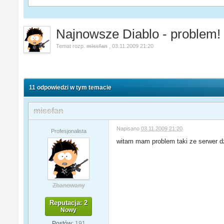
Najnowsze Diablo - problem!
Temat rozp.
missfan
,
03.11.2009 21:20
11 odpowiedzi w tym temacie
missfan
Napisano
03.11.2009 21:20
Profesjonalista
witam mam problem taki ze serwer dz
Zbanowany
Reputacja: 2
Nowy
Postów:
191