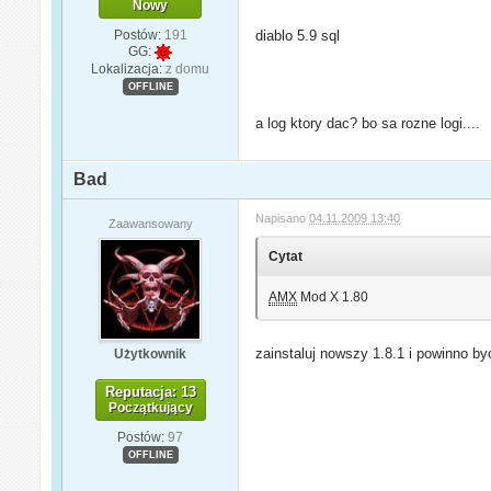
Nowy
Postów:
191
diablo 5.9 sql
GG:
Lokalizacja:
z domu
OFFLINE
a log ktory dac? bo sa rozne logi....
Bad
Napisano
04.11.2009 13:40
Zaawansowany
Cytat
AMX
Mod X 1.80
zainstaluj nowszy 1.8.1 i powinno byc
Użytkownik
Reputacja: 13
Początkujący
Postów:
97
OFFLINE