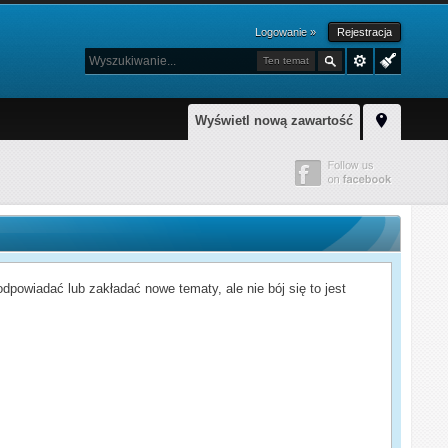
Logowanie »
Rejestracja
Ten temat
Wyświetl nową zawartość
powiadać lub zakładać nowe tematy, ale nie bój się to jest