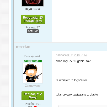
Użytkownik
Reputacja: 13
Początkujący
Postów:
97
OFFLINE
missfan
Napisano
03.11.2009 21:57
Profesjonalista
Autor tematu
skad logi ?? :> gdzie sa?
te wziąłem z logs/error
Zbanowany
Reputacja: 2
tutaj urywek zwiazany z diablo
Nowy
Postów:
191