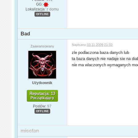
GG:
Lokalizacja:
z domu
OFFLINE
Bad
Napisano
03.11.2009 21:32
Zaawansowany
zle podlaczona baza danych lub
ta baza danych nie nadaje sie na dia
nie ma wlaczonych wymaganych mo
Użytkownik
Reputacja: 13
Początkujący
Postów:
97
OFFLINE
missfan