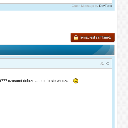
Guest Message by
DevFuse
Temat jest zamknięty
#1
zi??? czasami dobrze a czesto sie wiesza...