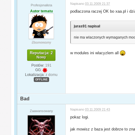
Napisano
03.11.2009 21:37
Profesjonalista
Autor tematu
podlaczona raczej OK bo xaa.pl i dzi
juras91 napisał
nie ma wlaczonych wymaganych mo
Zbanowany
Reputacja: 2
w modules ini wlacyzlem all
Nowy
Postów:
191
GG:
Lokalizacja:
z domu
OFFLINE
Bad
Napisano
03.11.2009 21:43
Zaawansowany
pokaz logi.
jak mowisz z baza jest dobrze to zn