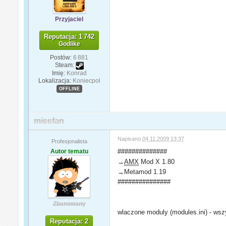
Przyjaciel
Reputacja: 1 742
Godlike
Postów:
6 881
Steam:
Imię:
Konrad
Lokalizacja:
Koniecpol
OFFLINE
missfan
Napisano
04.11.2009 13:37
Profesjonalista
Autor tematu
##############
→
AMX
Mod X 1.80
→Metamod 1.19
###############
Zbanowany
wlaczone moduly (modules.ini) - wsz
Reputacja: 2