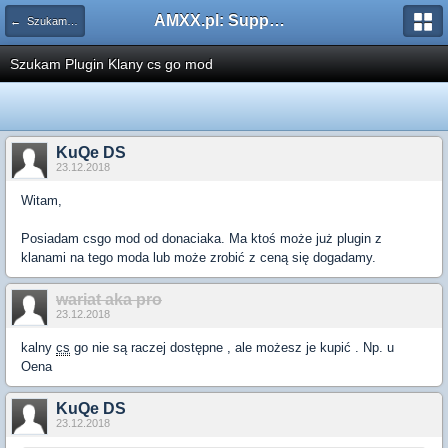
AMXX.pl: Support AMX Mod X i SourceMod
← Szukam pluginu
Szukam Plugin Klany cs go mod
KuQe DS
23.12.2018
Witam,
Posiadam csgo mod od donaciaka. Ma ktoś może już plugin z
klanami na tego moda lub może zrobić z ceną się dogadamy.
wariat aka pro
23.12.2018
kalny
cs
go nie są raczej dostępne , ale możesz je kupić . Np. u
Oena
KuQe DS
23.12.2018