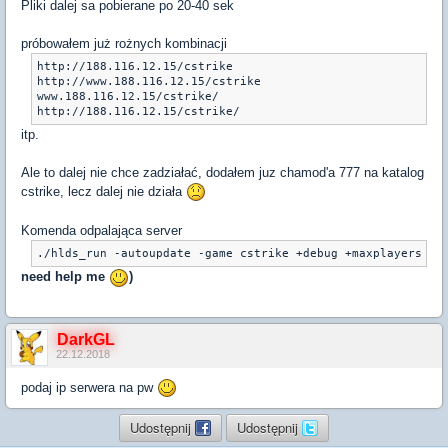
Pliki dalej sa pobierane po 20-40 sek
próbowałem już rożnych kombinacji
http://188.116.12.15/cstrike

http://www.188.116.12.15/cstrike

www.188.116.12.15/cstrike/

http://188.116.12.15/cstrike/ 
itp.
Ale to dalej nie chce zadziałać, dodałem juz chamod'a 777 na katalog
cstrike, lecz dalej nie działa
Komenda odpalająca server
./hlds_run -autoupdate -game cstrike +debug +maxplayers 10
need help me
)
DarkGL
22.12.2018
podaj ip serwera na pw
Udostępnij
Udostępnij