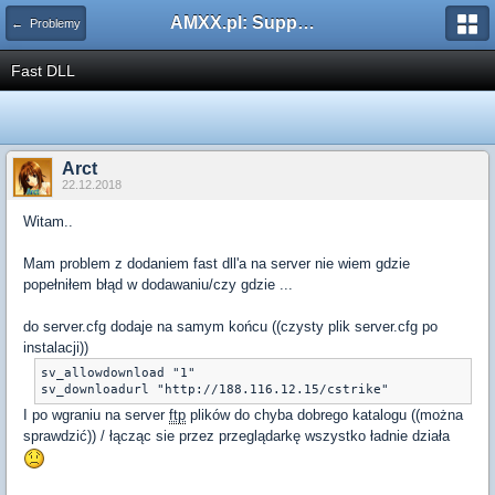
AMXX.pl: Support AMX Mod X i SourceMod
← Problemy
Fast DLL
Arct
22.12.2018
Witam..
Mam problem z dodaniem fast dll'a na server nie wiem gdzie
popełniłem błąd w dodawaniu/czy gdzie ...
do server.cfg dodaje na samym końcu ((czysty plik server.cfg po
instalacji))
sv_allowdownload "1"

sv_downloadurl "http://188.116.12.15/cstrike"
I po wgraniu na server
ftp
plików do chyba dobrego katalogu ((można
sprawdzić)) / łącząc sie przez przeglądarkę wszystko ładnie działa