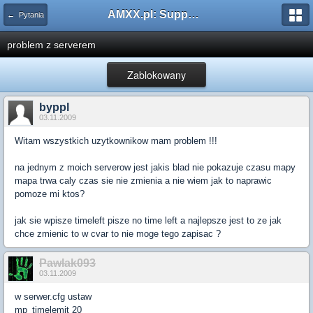
AMXX.pl: Support AMX Mod X i SourceMod
← Pytania
problem z serverem
Zablokowany
byppl
03.11.2009
Witam wszystkich uzytkownikow mam problem !!!
na jednym z moich serverow jest jakis blad nie pokazuje czasu mapy
mapa trwa caly czas sie nie zmienia a nie wiem jak to naprawic
pomoze mi ktos?
jak sie wpisze timeleft pisze no time left a najlepsze jest to ze jak
chce zmienic to w cvar to nie moge tego zapisac ?
Pawlak093
03.11.2009
w serwer.cfg ustaw
mp_timelemit 20