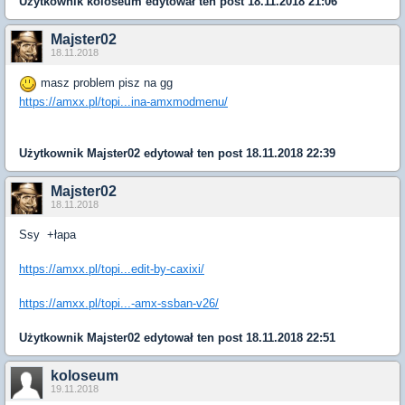
Użytkownik
koloseum
edytował ten post 18.11.2018 21:06
Majster02
18.11.2018
masz problem pisz na gg
https://amxx.pl/topi...ina-amxmodmenu/
Użytkownik
Majster02
edytował ten post 18.11.2018 22:39
Majster02
18.11.2018
Ssy +łapa
https://amxx.pl/topi...edit-by-caxixi/
https://amxx.pl/topi...-amx-ssban-v26/
Użytkownik
Majster02
edytował ten post 18.11.2018 22:51
koloseum
19.11.2018