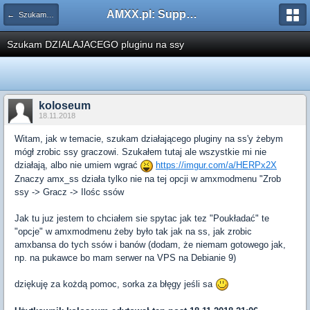
AMXX.pl: Support AMX Mod X i SourceMod
← Szukam pluginu
Szukam DZIALAJACEGO pluginu na ssy
koloseum
18.11.2018
Witam, jak w temacie, szukam działającego pluginy na ss'y żebym
mógł zrobic ssy graczowi. Szukałem tutaj ale wszystkie mi nie
działają, albo nie umiem wgrać
https://imgur.com/a/HERPx2X
Znaczy amx_ss działa tylko nie na tej opcji w amxmodmenu "Zrob
ssy -> Gracz -> Ilośc ssów
Jak tu juz jestem to chciałem sie spytac jak tez "Poukładać" te
"opcje" w amxmodmenu żeby było tak jak na ss, jak zrobic
amxbansa do tych ssów i banów (dodam, że niemam gotowego jak,
np. na pukawce bo mam serwer na VPS na Debianie 9)
dziękuję za kożdą pomoc, sorka za błęgy jeśli sa