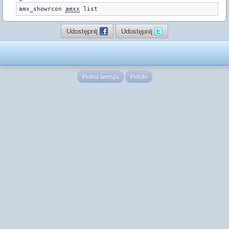
amx_showrcon 
amxx
Udostępnij
Udostępnij
Pełna wersja
Polski