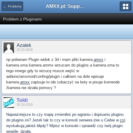
AMXX.pl: Support AMX Mod X i SourceMod
← Problemy
Problem z Pluginami
Azatek
30.10.2018
np pobieram Plugin widok z 3d i mam pliki kamera.
amxx
i
kamera.sma kamera.ammx wrzucam do plugins a kamera.sma to
tego innego gdy to wrzucę musze wejść w
addons/amxmod/confing/plugin i całkiem na dole wpisuje
kamera.
amxx
zapisuje to ide zobaczyć na boty w pisuje komende
/kamera nie działa pomocy ?
Toldi
30.10.2018
Najważniejsze to czy mapę zmieniłeś po wgraniu i dopisaniu pluginu
do plugins.ini? Jeżeli tak to czy w konsoli serwera (nie u Ciebie w
cs
)
wyskakują jakieś błędy? Wpisz w konsole i sprawdź czy twój plugin
wogóle. działa.