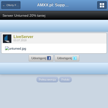
AMXX.pl: Support AMX Mod X i SourceMod
← Oferty Firm Hostingowych
Serwer Unturned 20% taniej
LiveServer
03.07.2018
Udostępnij
Udostępnij
Pełna wersja
Polski