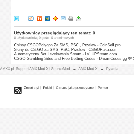
Użytkownicy przeglądający ten temat: 0
0 użytkowników, 0 gości, 0 anonimowych
Coinsy CSGOPolygon Za SMS, PSC , Przelew - CoinSell.pro
Skiny do CS:GO za SMS, PSC, Przelew - CSGOPaka.com
Automatyczny Bot Levelowania Steam - LVLUPSteam.com
CSGO Gambling Sites and Free Betting Codes - DreamCodes.gg
💸 
AMXX.pl: Support AMX Mod X i SourceMod
→
AMX Mod X
→
Pytania
Zmień styl
Polski
Oznacz jako przeczytane
Pomoc