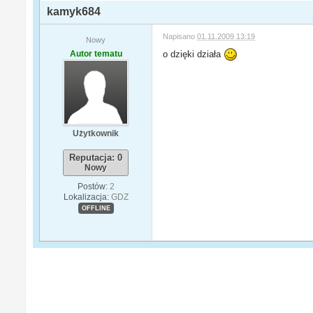
kamyk684
Napisano
01.11.2009 13:19
Nowy
Autor tematu
o dzięki działa
Użytkownik
Reputacja: 0
Nowy
Postów:
2
Lokalizacja:
GDZ
OFFLINE