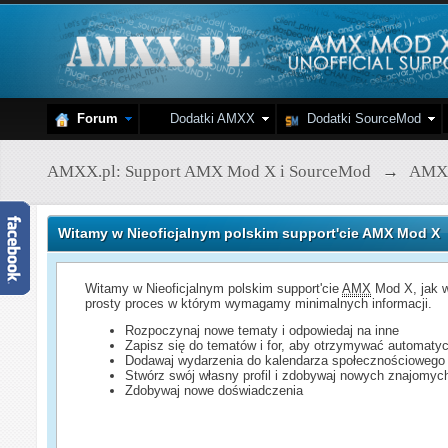
Forum
Dodatki AMXX
Dodatki SourceMod
AMXX.pl: Support AMX Mod X i SourceMod
→
AMX
Witamy w Nieoficjalnym polskim support'cie AMX Mod X
Witamy w Nieoficjalnym polskim support'cie
AMX
Mod X, jak w
prosty proces w którym wymagamy minimalnych informacji.
Rozpoczynaj nowe tematy i odpowiedaj na inne
Zapisz się do tematów i for, aby otrzymywać automatyc
Dodawaj wydarzenia do kalendarza społecznościowego
Stwórz swój własny profil i zdobywaj nowych znajomyc
Zdobywaj nowe doświadczenia