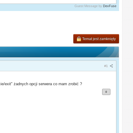
Guest Message by
DevFuse
Temat jest zamknięty
#1
ie/exit" żadnych opcji serwera co mam zrobić ?
0