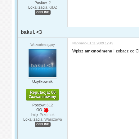
Postów:
2
Lokalizacja:
GDZ
OFFLINE
bakul. <3
Napisano
01.11.2009 12:49
Wszechmogący
Wpisz
amxmodmenu
i zobacz co C
Użytkownik
Reputacja: 88
Zaawansowany
Postów:
612
GG:
Imię:
Przemek
Lokalizacja:
Warszawa
OFFLINE