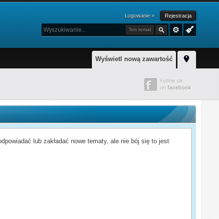
Logowanie »
Rejestracja
Ten temat
Wyświetl nową zawartość
powiadać lub zakładać nowe tematy, ale nie bój się to jest