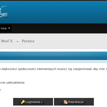
Inne
 Mod X
→
Pytania
 większości społeczności internetowych musisz się zarejestrować aby móc od
zne uaktualnienia
h