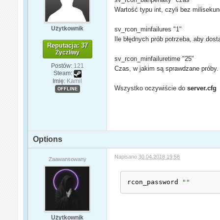
Wartość typu int, czyli bez miliseku
Użytkownik
sv_rcon_minfailures "1"
Ile błędnych prób potrzeba, aby dost
Reputacja: 37
Życzliwy
sv_rcon_minfailuretime "25"
Postów:
121
Czas, w jakim są sprawdzane próby.
Steam:
Imię:
Kamil
Wszystko oczywiście do
server.cfg
OFFLINE
Options
Napisano
30.04.2018 19:58
Zaawansowany
rcon_password 
""
Użytkownik