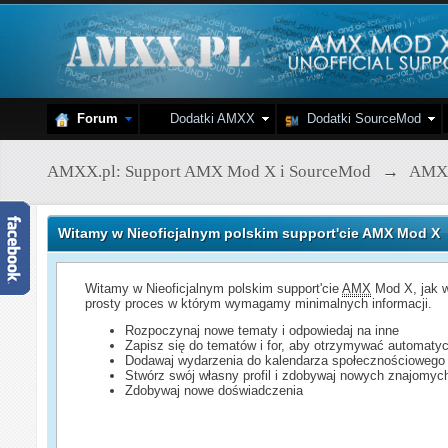
Forum
Dodatki AMXX
Dodatki SourceMod
AMXX.pl: Support AMX Mod X i SourceMod
→
AMX
Witamy w Nieoficjalnym polskim support'cie AMX Mod X
Witamy w Nieoficjalnym polskim support'cie
AMX
Mod X, jak w
prosty proces w którym wymagamy minimalnych informacji.
Rozpoczynaj nowe tematy i odpowiedaj na inne
Zapisz się do tematów i for, aby otrzymywać automatyc
Dodawaj wydarzenia do kalendarza społecznościowego
Stwórz swój własny profil i zdobywaj nowych znajomyc
Zdobywaj nowe doświadczenia