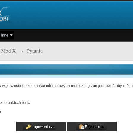
Inne
 Mod X
→
Pytania
 większości społeczności internetowych musisz się zarejestrować aby móc od
zne uaktualnienia
h