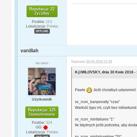
Reputacja: 22
Życzliwy
Postów:
113
Lokalizacja:
Polska
OFFLINE
vanillah
Napisano
30.04.2018 21:39
nie wiem
K@MILOVSKY, dnia 30 Kwie 2018 - 1
Pawle
Jeśli chciałbyś udaremni
Użytkownik
sv_rcon_banpenalty "czas"
Wartość typu int, czyli bez milisekun
Reputacja: 125
Zaawansowany
sv_rcon_minfailures "1"
Postów:
324
Ile błędnych prób potrzeba, aby dost
GG:
Lokalizacja:
Polska
sv_rcon_minfailuretime "25"