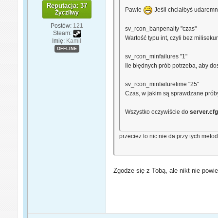
Reputacja: 37
Pawle
Jeśli chciałbyś udarem
Życzliwy
Postów:
121
sv_rcon_banpenalty "czas"
Steam:
Wartość typu int, czyli bez milise
Imię:
Kamil
OFFLINE
sv_rcon_minfailures "1"
Ile błędnych prób potrzeba, aby do
sv_rcon_minfailuretime "25"
Czas, w jakim są sprawdzane prób
Wszystko oczywiście do
server.cf
przeciez to nic nie da przy tych meto
Zgodze się z Tobą, ale nikt nie powi