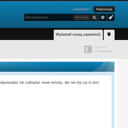
Logowanie »
Rejestracja
Ten temat
Wyświetl nową zawartość
powiadać lub zakładać nowe tematy, ale nie bój się to jest