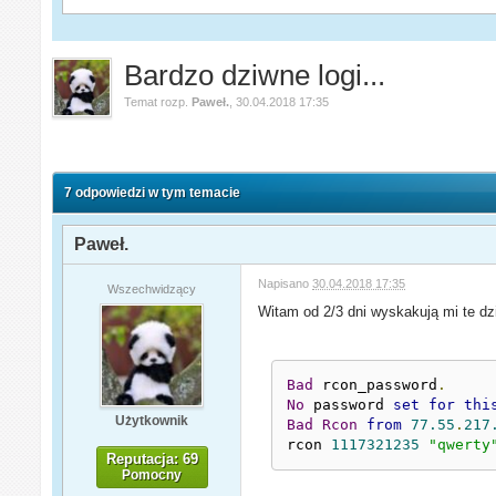
Bardzo dziwne logi...
Temat rozp.
Paweł.
,
30.04.2018 17:35
7 odpowiedzi w tym temacie
Paweł.
Napisano
30.04.2018 17:35
Wszechwidzący
Witam od 2/3 dni wyskakują mi te dz
Bad
 rcon_password
.
No
 password 
set
for
thi
Użytkownik
Bad
Rcon
from
77.55
.
217
rcon 
1117321235
"qwerty
Reputacja: 69
Pomocny