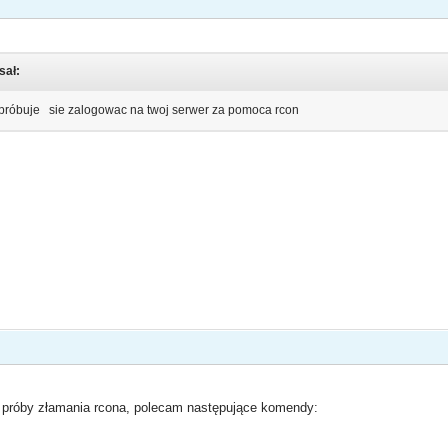
sał:
ś próbuje sie zalogowac na twoj serwer za pomoca rcon
ć próby złamania rcona, polecam następujące komendy: