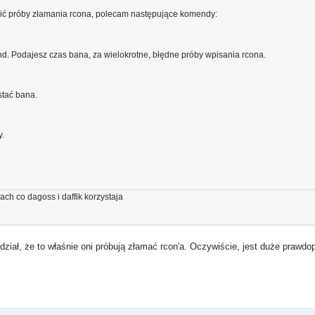
nić próby złamania rcona, polecam następujące komendy:
kund. Podajesz czas bana, za wielokrotne, błędne próby wpisania rcona.
stać bana.
y.
g
dach co dagoss i daffik korzystaja
edział, że to właśnie oni próbują złamać rcon'a. Oczywiście, jest duże praw