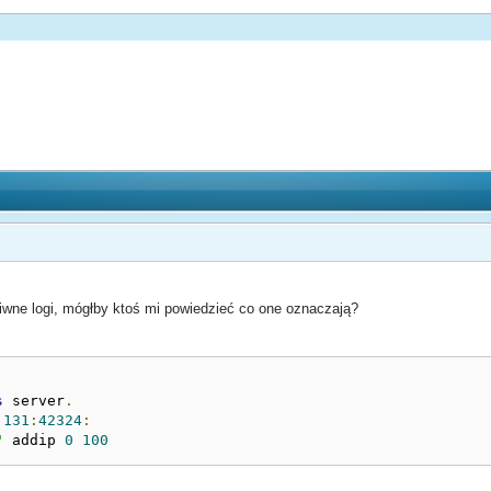
iwne logi, mógłby ktoś mi powiedzieć co one oznaczają?
s
 server
.
.131
:
42324
:
"
 addip 
0
100