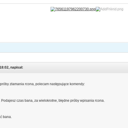
8:02, napisał:
ć próby złamania rcona, polecam następujące komendy:
d. Podajesz czas bana, za wielokrotne, błędne próby wpisania rcona.
ać bana.