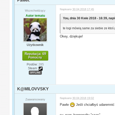
Paweł.
Napisano
30.04.2018 17:45
Wszechwidzący
Autor tematu
You, dnia 30 Kwie 2018 - 16:39, napi
te logi mówią same za siebie ze kto
Okey, dziękuje!
Użytkownik
Reputacja: 69
Pomocny
Postów:
285
Steam:
OFFLINE
K@MILOVVSKY
Napisano
30.04.2018 19:02
Zaawansowany
Pawle
Jeśli chciałbyś udaremni
sv_rcon_banpenalty "czas"