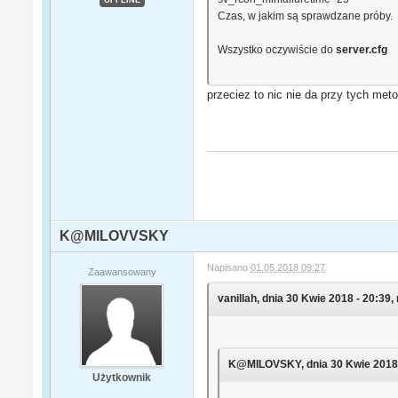
OFFLINE
Czas, w jakim są sprawdzane próby.
Wszystko oczywiście do
server.cfg
przeciez to nic nie da przy tych met
K@MILOVVSKY
Napisano
01.05.2018 09:27
Zaawansowany
vanillah, dnia 30 Kwie 2018 - 20:39, 
K@MILOVSKY, dnia 30 Kwie 2018 -
Użytkownik