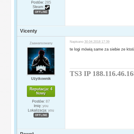
Postów:
285
Steam:
OFFLINE
Vicenty
Napisano
30.04.2018 17:39
Zaawansowany
te logi mówią same za siebie ze kto
TS3 IP 188.116.46.16
Użytkownik
Reputacja: 4
Nowy
Postów:
87
Imię:
you
Lokalizacja:
you
OFFLINE