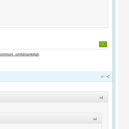
1
communi...om/id/vankillah
#7