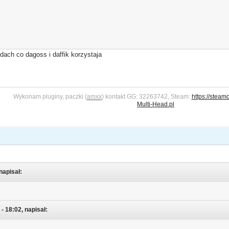
odach co dagoss i daffik korzystaja
Wykonam pluginy, paczki (
amxx
) kontakt GG: 32263742, Steam:
https://steam
Multi-Head.pl
napisał:
 18:02, napisał: