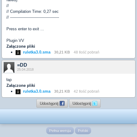
//
// Compilation Time: 0,27 sec
// ----------------------------------------
Press enter to exit ...
Plugin VV
Załączone pliki
ruletka3.0.sma
30,21 KB
48 Ilość pobrań
=DD
25.04.2018
łap
Załączone pliki
ruletka3.0.sma
30,21 KB
42 Ilość pobrań
Udostępnij
Udostępnij
Pełna wersja
Polski