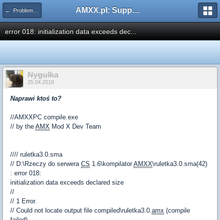
AMXX.pl: Support AMX Mod X i SourceMod
← Problemy z pluginami
error 018: initialization data exceeds dec...
Nygulka
25.04.2018
Naprawi ktoś to?
//AMXXPC compile.exe
// by the
AMX
Mod X Dev Team
//// ruletka3.0.sma
// D:\Rzeczy do serwera
CS
1.6\kompilator
AMXX
\ruletka3.0.sma(42)
: error 018:
initialization data exceeds declared size
//
// 1 Error.
// Could not locate output file compiled\ruletka3.0.
amx
(compile
failed).