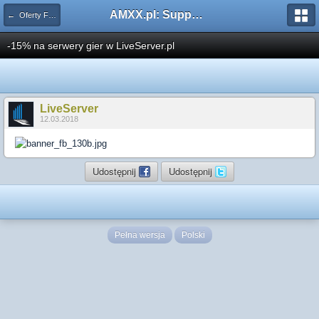
AMXX.pl: Support AMX Mod X i SourceMod
← Oferty Firm Hostingowych
-15% na serwery gier w LiveServer.pl
LiveServer
12.03.2018
Udostępnij
Udostępnij
Pełna wersja
Polski