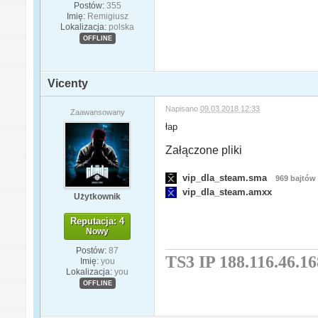
Postów:
355
Imię:
Remigiusz
Lokalizacja:
polska
OFFLINE
Vicenty
Napisano
09.03.2018 12:33
Zaawansowany
łap
Załączone pliki
vip_dla_steam.sma
969 bajtów
vip_dla_steam.amxx
Użytkownik
Reputacja: 4
Nowy
Postów:
87
TS3 IP 188.116.46.16
Imię:
you
Lokalizacja:
you
OFFLINE