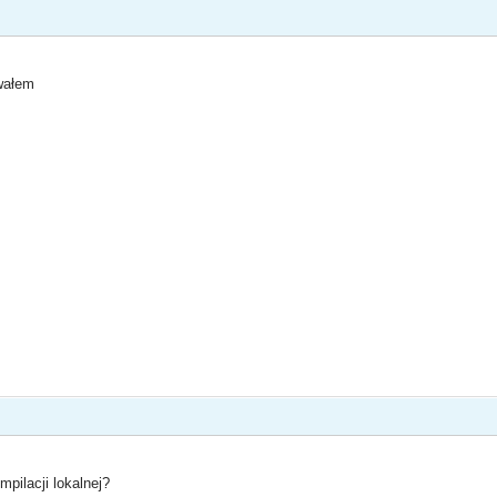
owałem
mpilacji lokalnej?