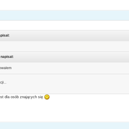
apisał:
 napisał:
stowałem
ji...
jest dla osób znających się