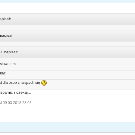
apisał:
 napisał:
2, napisał:
testowałem
acji...
est dla osób znających się
spamic i czekaj...
st 09.03.2018 23:03