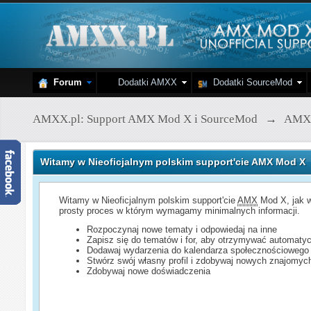
Forum
Dodatki AMXX
Dodatki SourceMod
AMXX.pl: Support AMX Mod X i SourceMod
→
AMX
Witamy w Nieoficjalnym polskim support'cie AMX Mod X
Witamy w Nieoficjalnym polskim support'cie
AMX
Mod X, jak w
prosty proces w którym wymagamy minimalnych informacji.
Rozpoczynaj nowe tematy i odpowiedaj na inne
Zapisz się do tematów i for, aby otrzymywać automatyc
Dodawaj wydarzenia do kalendarza społecznościowego
Stwórz swój własny profil i zdobywaj nowych znajomyc
Zdobywaj nowe doświadczenia