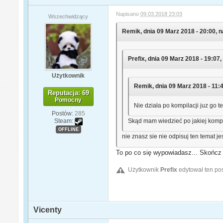
Napisano
09.03.2018 23:03
Wszechwidzący
Remik, dnia 09 Marz 2018 - 20:00, n
Prefix, dnia 09 Marz 2018 - 19:07,
Użytkownik
Remik, dnia 09 Marz 2018 - 11:4
Reputacja: 69
Pomocny
Nie działa po kompilacji juz go 
Postów:
285
Skąd mam wiedzieć po jakiej kompil
Steam:
OFFLINE
nie znasz sie nie odpisuj ten temat j
To po co się wypowiadasz... Skończ 
Użytkownik
Prefix
edytował ten po
Vicenty