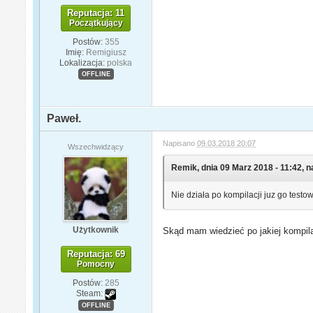
Reputacja: 11
Początkujący
Postów:
355
Imię:
Remigiusz
Lokalizacja:
polska
OFFLINE
Paweł.
Napisano
09.03.2018 20:07
Wszechwidzący
Remik, dnia 09 Marz 2018 - 11:42, n
Nie działa po kompilacji juz go test
Użytkownik
Skąd mam wiedzieć po jakiej kompilac
Reputacja: 69
Pomocny
Postów:
285
Steam:
OFFLINE