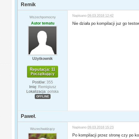
Remik
Napisano
09.03.2018 12:42
Wszechpomocny
Autor tematu
Nie działa po kompilacji juz go test
Użytkownik
Reputacja: 11
Początkujący
Postów:
355
Imię:
Remigiusz
Lokalizacja:
polska
OFFLINE
Paweł.
Napisano
09.03.2018 15:23
Wszechwidzący
Po kompilacji przez stronę czy po ko