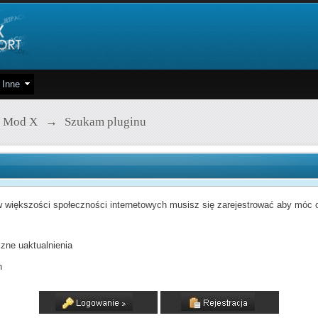
Inne
 Mod X
→
Szukam pluginu
 większości społeczności internetowych musisz się zarejestrować aby móc od
zne uaktualnienia
h