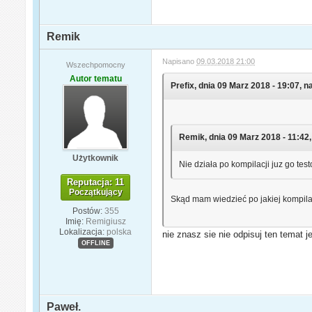
Remik
Napisano
09.03.2018 21:00
Wszechpomocny
Autor tematu
Prefix, dnia 09 Marz 2018 - 19:07, n
Remik, dnia 09 Marz 2018 - 11:42,
Użytkownik
Nie działa po kompilacji juz go te
Reputacja: 11
Początkujący
Skąd mam wiedzieć po jakiej kompilac
Postów:
355
Imię:
Remigiusz
Lokalizacja:
polska
nie znasz sie nie odpisuj ten temat 
OFFLINE
Paweł.