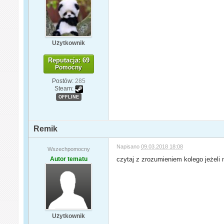
Użytkownik
Reputacja: 69
Pomocny
Postów:
285
Steam:
OFFLINE
Remik
Napisano
09.03.2018 18:08
Wszechpomocny
Autor tematu
czytaj z zrozumieniem kolego jeżeli 
Użytkownik