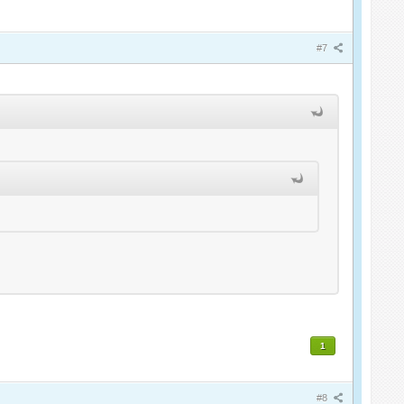
#7
1
#8