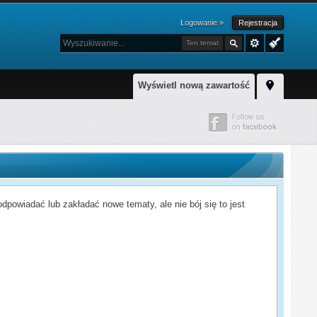
Logowanie »
Rejestracja
Ten temat
Wyświetl nową zawartość
powiadać lub zakładać nowe tematy, ale nie bój się to jest