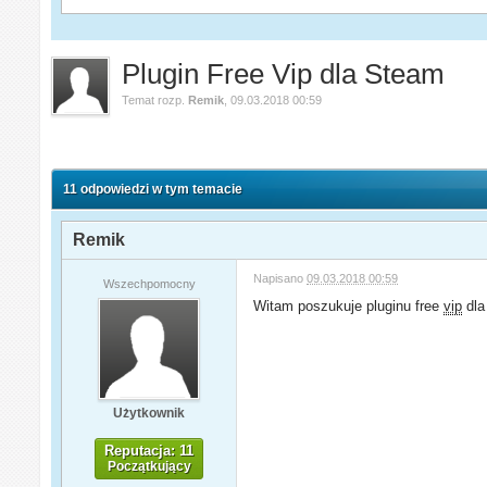
Plugin Free Vip dla Steam
Temat rozp.
Remik
,
09.03.2018 00:59
11 odpowiedzi w tym temacie
Remik
Napisano
09.03.2018 00:59
Wszechpomocny
Witam poszukuje pluginu free
vip
dla
Użytkownik
Reputacja: 11
Początkujący