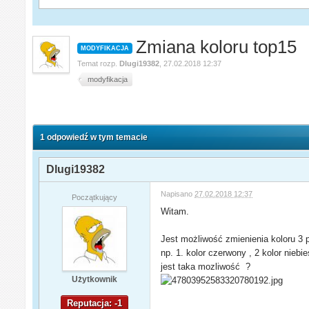
Zmiana koloru top15
MODYFIKACJA
Temat rozp.
Dlugi19382
,
27.02.2018 12:37
modyfikacja
1 odpowiedź w tym temacie
Dlugi19382
Napisano
27.02.2018 12:37
Początkujący
Witam.
Jest możliwość zmienienia koloru 3
np. 1. kolor czerwony , 2 kolor niebi
jest taka mozliwość ?
Użytkownik
Reputacja: -1