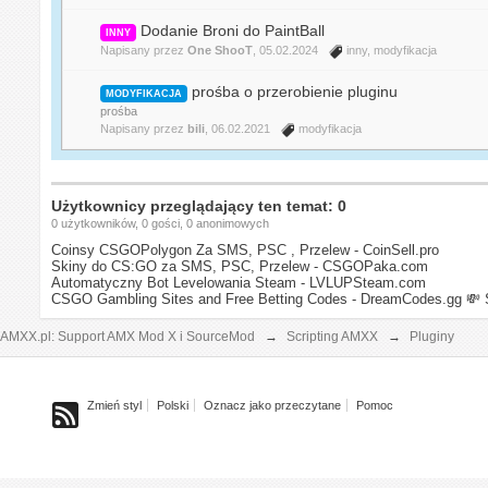
Dodanie Broni do PaintBall
INNY
Napisany przez
One ShooT
, 05.02.2024
inny
,
modyfikacja
prośba o przerobienie pluginu
MODYFIKACJA
prośba
Napisany przez
bili
, 06.02.2021
modyfikacja
Użytkownicy przeglądający ten temat: 0
0 użytkowników, 0 gości, 0 anonimowych
Coinsy CSGOPolygon Za SMS, PSC , Przelew - CoinSell.pro
Skiny do CS:GO za SMS, PSC, Przelew - CSGOPaka.com
Automatyczny Bot Levelowania Steam - LVLUPSteam.com
CSGO Gambling Sites and Free Betting Codes - DreamCodes.gg
💸 
AMXX.pl: Support AMX Mod X i SourceMod
→
Scripting AMXX
→
Pluginy
Zmień styl
Polski
Oznacz jako przeczytane
Pomoc