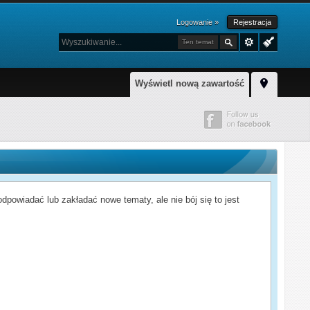
Logowanie »
Rejestracja
Ten temat
Wyświetl nową zawartość
powiadać lub zakładać nowe tematy, ale nie bój się to jest