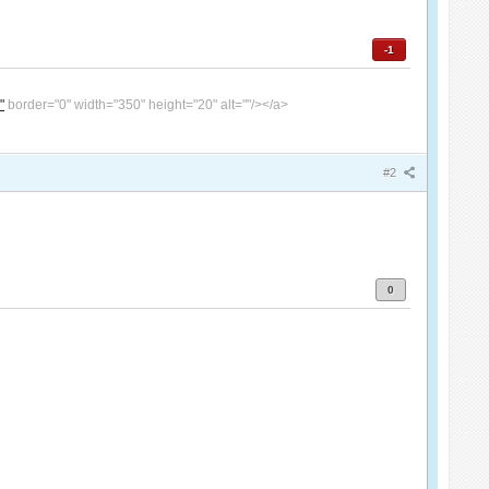
-1
"
border="0" width="350" height="20" alt=""/></a>
#2
0