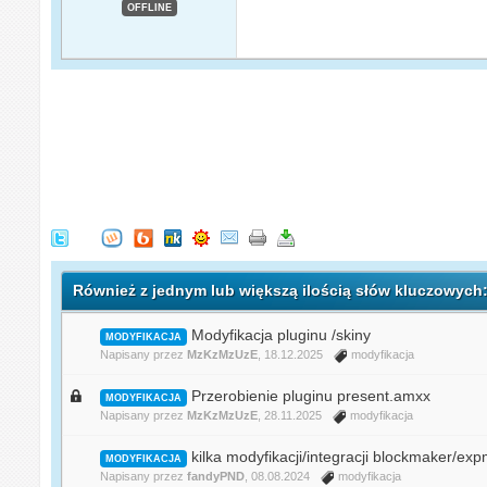
OFFLINE
Również z jednym lub większą ilością słów kluczowych
Modyfikacja pluginu /skiny
MODYFIKACJA
Napisany przez
MzKzMzUzE
, 18.12.2025
modyfikacja
Przerobienie pluginu present.amxx
MODYFIKACJA
Napisany przez
MzKzMzUzE
, 28.11.2025
modyfikacja
kilka modyfikacji/integracji blockmaker/ex
MODYFIKACJA
Napisany przez
fandyPND
, 08.08.2024
modyfikacja