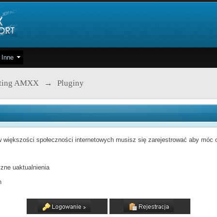
Inne
pting AMXX
→
Pluginy
 większości społeczności internetowych musisz się zarejestrować aby móc od
zne uaktualnienia
h