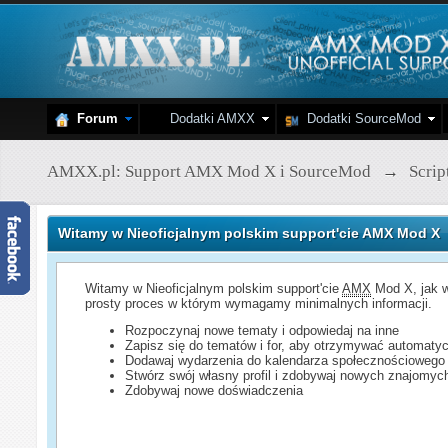
Forum
Dodatki AMXX
Dodatki SourceMod
AMXX.pl: Support AMX Mod X i SourceMod
→
Scri
Witamy w Nieoficjalnym polskim support'cie AMX Mod X
Witamy w Nieoficjalnym polskim support'cie
AMX
Mod X, jak w
prosty proces w którym wymagamy minimalnych informacji.
Rozpoczynaj nowe tematy i odpowiedaj na inne
Zapisz się do tematów i for, aby otrzymywać automatyc
Dodawaj wydarzenia do kalendarza społecznościowego
Stwórz swój własny profil i zdobywaj nowych znajomyc
Zdobywaj nowe doświadczenia