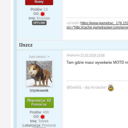
Nowy
Postów:
13
GG:
Imię:
Krzysiek
<a href="
https://www.gametrac...176.15
OFFLINE
src="http://cache.gametracker.com/
l3szcz
Napisano
27.02.2018 13:06
Just Leszcz :>
Tam gdzie masz wywołanie MOTD m
@DarkGL - daj mi ciacho!
Użytkownik
Reputacja: 62
Pomocny
Postów:
400
GG:
Imię:
Tomek
Lokalizacja:
Pomorze