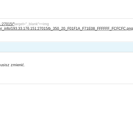
1:27015/"
target="_blank"><img
server_info/193.33.176.151:27015/b_350_20_F01F1A_F71E08_FFFFFF_FCFCFC.png
usisz zmienić.