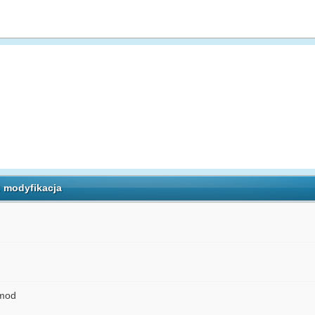
: modyfikacja
pmod