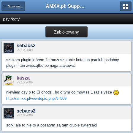
AMXX.pl: Support AMX Mod X i SourceMod
← Szukam pluginu
psy /koty
Zablokowany
sebacs2
29.10.2009
szukam plugin którem że możesz kupic kota lub psa lub podobny
plugin i ten zwiezątko pomaga atakować
kasza
29.10.2009
niewiem czy o to Ci chodzi, bo o tym co mowisz 1 raz slysze
http://amxx.pl/viewtopic.php?t=509
sebacs2
29.10.2009
sorki ale to nie to a pozatym są tam głupie zwierzaki