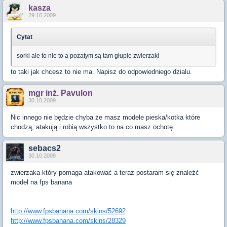
kasza
29.10.2009
Cytat
sorki ale to nie to a pozatym są tam głupie zwierzaki
to taki jak chcesz to nie ma. Napisz do odpowiedniego dzialu.
mgr inż. Pavulon
30.10.2009
Nic innego nie będzie chyba że masz modele pieska/kotka które
chodzą, atakują i robią wszystko to na co masz ochotę.
sebacs2
30.10.2009
zwierzaka który pomaga atakować a teraz postaram się znaleźć
model na fps banana
http://www.fpsbanana.com/skins/52692
http://www.fpsbanana.com/skins/28329