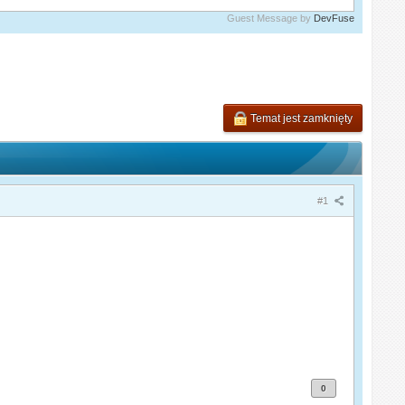
Guest Message by
DevFuse
Temat jest zamknięty
#1
0