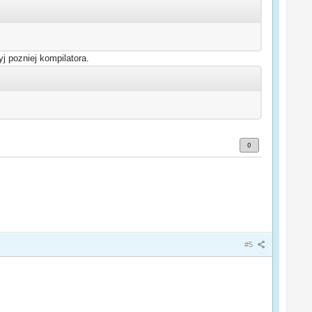
yj pozniej kompilatora.
0
#5