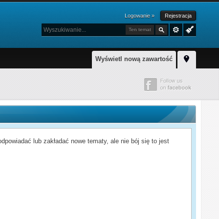
Logowanie »
Rejestracja
Ten temat
Wyświetl nową zawartość
powiadać lub zakładać nowe tematy, ale nie bój się to jest