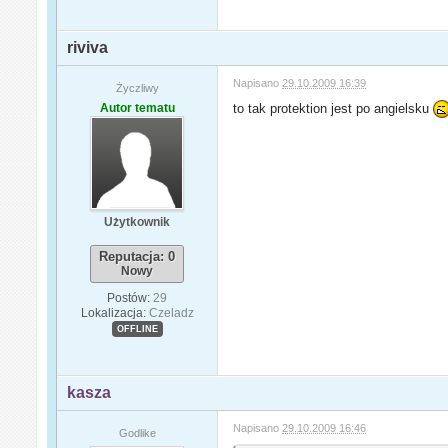
riviva
Napisano
29.10.2009 16:39
Życzliwy
Autor tematu
to tak protektion jest po angielsku
Użytkownik
Reputacja: 0
Nowy
Postów:
29
Lokalizacja:
Czeladz
OFFLINE
kasza
Napisano
29.10.2009 16:46
Godlike