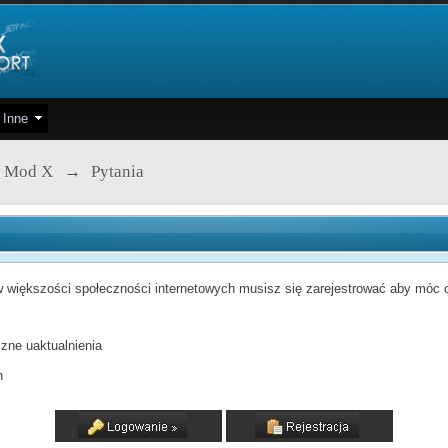
Inne
 Mod X
→
Pytania
 większości społeczności internetowych musisz się zarejestrować aby móc od
zne uaktualnienia
h