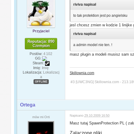
riviva napisał
to tak protektion jest po angielsku
jesl chcesz zmien w kodzie 1 linijke
Przyjaciel
riviva napisał
Reputacja: 890
a admin model nie ten. !
Czempion
Postów:
4 102
masz plugin a modeli musisz sam s
GG:
Steam:
Imię:
Imię
Lokalizacja:
Lokalizacj
Skillownia.com
a
#3 [UWC3NG] Skillownia.com - 213.18
OFFLINE
Ortega
Napisano
29.10.2009 16:50
mów mi Orti
Masz tutaj SpawnProtection PL ( zał
Załączone pliki