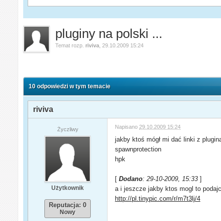
pluginy na polski ...
Temat rozp.
riviva
,
29.10.2009 15:24
10 odpowiedzi w tym temacie
riviva
Napisano
29.10.2009 15:24
Życzliwy
jakby ktoś mógł mi dać linki z plugin
spawnprotection
hpk
[
Dodano
: 29-10-2009, 15:33
]
Użytkownik
a i jeszcze jakby ktos mogl to podaj
http://pl.tinypic.com/r/m7t3lj/4
Reputacja: 0
Nowy