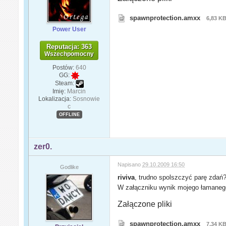
spawnprotection.amxx
6,83 K
Power User
Reputacja: 363
Wszechpomocny
Postów:
640
GG:
Steam:
Imię:
Marcin
Lokalizacja:
Sosnowie
c
OFFLINE
zer0.
Napisano
29.10.2009 16:50
Godlike
riviva
, trudno spolszczyć parę zdań
W załączniku wynik mojego łamaneg
Załączone pliki
spawnprotection.amxx
7,34 K