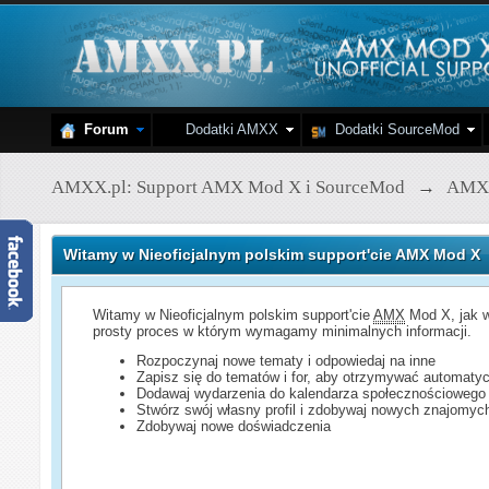
Forum
Dodatki AMXX
Dodatki SourceMod
AMXX.pl: Support AMX Mod X i SourceMod
→
AMX
Witamy w Nieoficjalnym polskim support'cie AMX Mod X
Witamy w Nieoficjalnym polskim support'cie
AMX
Mod X, jak w
prosty proces w którym wymagamy minimalnych informacji.
Rozpoczynaj nowe tematy i odpowiedaj na inne
Zapisz się do tematów i for, aby otrzymywać automatyc
Dodawaj wydarzenia do kalendarza społecznościowego
Stwórz swój własny profil i zdobywaj nowych znajomyc
Zdobywaj nowe doświadczenia