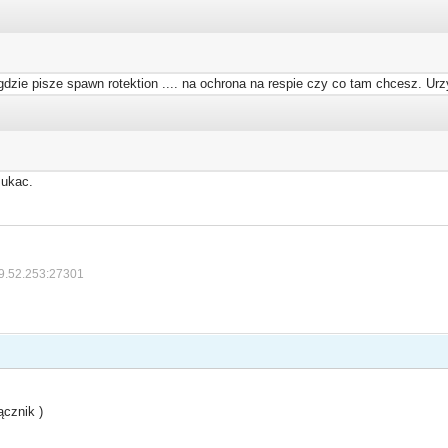
 gdzie pisze spawn rotektion .... na ochrona na respie czy co tam chcesz. Urz
zukac.
9.52.253:27301
ącznik )