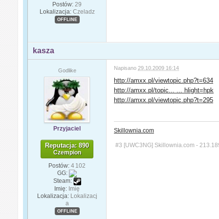
Postów:
29
Lokalizacja:
Czeladz
OFFLINE
kasza
Napisano
29.10.2009 16:14
Godlike
http://amxx.pl/viewtopic.php?t=634
http://amxx.pl/topic... ... hlight=hpk
http://amxx.pl/viewtopic.php?t=295
Przyjaciel
Skillownia.com
Reputacja: 890
#3 [UWC3NG] Skillownia.com - 213.18
Czempion
Postów:
4 102
GG:
Steam:
Imię:
Imię
Lokalizacja:
Lokalizacj
a
OFFLINE