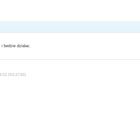
 i bedzie dzialac.
9.52.253:27301