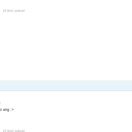
B
18 Ilość pobrań
?
o ang :>
B
15 Ilość pobrań