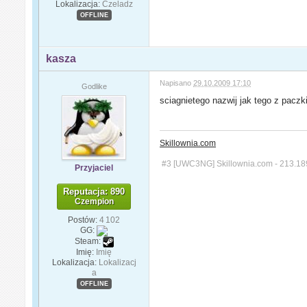
Lokalizacja:
Czeladz
OFFLINE
kasza
Napisano
29.10.2009 17:10
Godlike
sciagnietego nazwij jak tego z paczki
Skillownia.com
#3 [UWC3NG] Skillownia.com - 213.18
Przyjaciel
Reputacja: 890
Czempion
Postów:
4 102
GG:
Steam:
Imię:
Imię
Lokalizacja:
Lokalizacj
a
OFFLINE