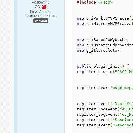
#include
<csgo>
Postów:
45
GG:
Imię:
Damian
Lokalizacja:
Polska
new
 g_iPunktyMVPGracza
[
OFFLINE
new
 g_iNagrodyMVPGracza
new
 g_iBonusDoWybuchu
;
new
 g_iOstatniOdprowadz
new
 g_iIloscSlotow
;
public
 plugin_init
()
{
register_plugin
(
"CSGO M
register_cvar
(
"csgo_mvp
register_event
(
"DeathMs
register_logevent
(
"ev_H
register_logevent
(
"ev_H
register_event
(
"SendAud
register_event
(
"SendAud