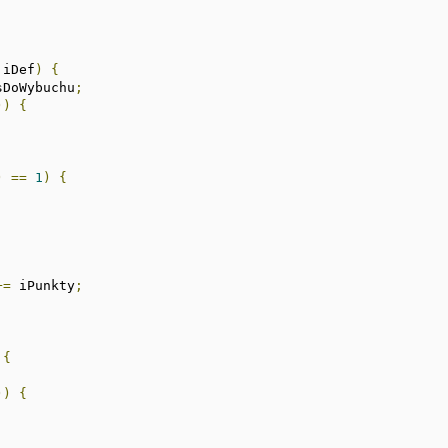
 iDef
)
{
sDoWybuchu
;
))
{
)
==
1
)
{
+=
 iPunkty
;
{
))
{