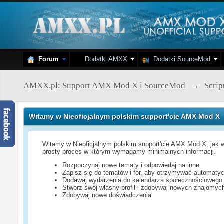
Forum
Dodatki AMXX
Dodatki SourceMod
AMXX.pl: Support AMX Mod X i SourceMod
→
Scri
Witamy w Nieoficjalnym polskim support'cie AMX Mod X
Witamy w Nieoficjalnym polskim support'cie
AMX
Mod X, jak w
prosty proces w którym wymagamy minimalnych informacji.
Rozpoczynaj nowe tematy i odpowiedaj na inne
Zapisz się do tematów i for, aby otrzymywać automatyc
Dodawaj wydarzenia do kalendarza społecznościowego
Stwórz swój własny profil i zdobywaj nowych znajomyc
Zdobywaj nowe doświadczenia