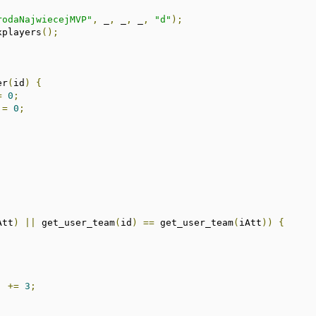
rodaNajwiecejMVP"
,
 _
,
 _
,
 _
,
"d"
);
xplayers
();
er
(
id
)
{
=
0
;
=
0
;
;
Att
)
||
 get_user_team
(
id
)
==
 get_user_team
(
iAtt
))
{
]
+=
3
;