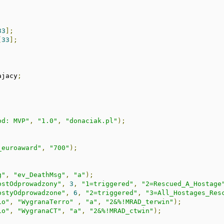
33
];
[
33
];
ajacy
;
od: MVP"
,
"1.0"
,
"donaciak.pl"
);
_euroaward"
,
"700"
);
g"
,
"ev_DeathMsg"
,
"a"
);
ostOdprowadzony"
,
3
,
"1=triggered"
,
"2=Rescued_A_Hostage
ostyOdprowadzone"
,
6
,
"2=triggered"
,
"3=All_Hostages_Res
io"
,
"WygranaTerro"
,
"a"
,
"2&%!MRAD_terwin"
);
io"
,
"WygranaCT"
,
"a"
,
"2&%!MRAD_ctwin"
);