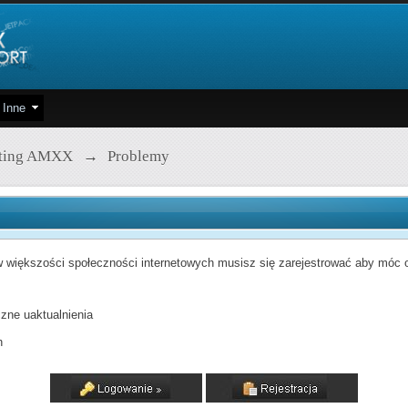
Inne
pting AMXX
→
Problemy
 większości społeczności internetowych musisz się zarejestrować aby móc od
zne uaktualnienia
h