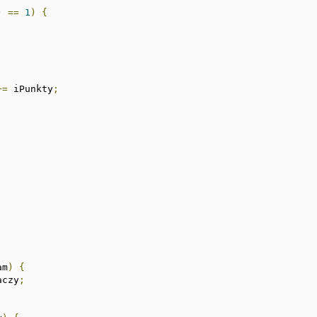
)
==
1
)
{
+=
 iPunkty
;
am
)
{
aczy
;