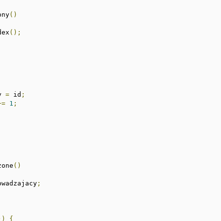
ony
()
dex
();
y 
=
 id
;
+=
1
;
zone
()
owadzajacy
;
))
{