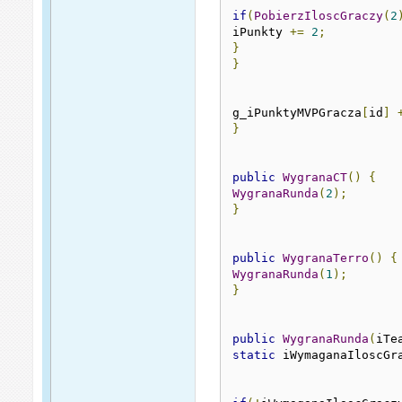
if
(
PobierzIloscGraczy
(
2
iPunkty 
+=
2
;
}
}
g_iPunktyMVPGracza
[
id
]
}
public
WygranaCT
()
{
WygranaRunda
(
2
);
}
public
WygranaTerro
()
{
WygranaRunda
(
1
);
}
public
WygranaRunda
(
iTe
static
 iWymaganaIloscGr