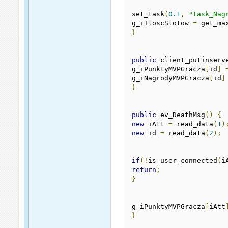
set_task
(
0.1
,
"task_Nag
g_iIloscSlotow 
=
 get_ma
}
public
 client_putinserv
g_iPunktyMVPGracza
[
id
]
g_iNagrodyMVPGracza
[
id
]
}
public
 ev_DeathMsg
()
{
new
 iAtt 
=
 read_data
(
1
)
new
 id 
=
 read_data
(
2
);
if
(!
is_user_connected
(
i
return
;
}
g_iPunktyMVPGracza
[
iAtt
}