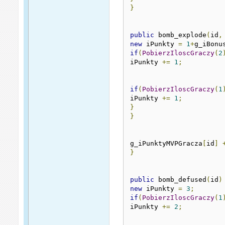
}
public
 bomb_explode
(
id
,
new
 iPunkty 
=
1
+
g_iBonu
if
(
PobierzIloscGraczy
(
2
iPunkty 
+=
1
;
if
(
PobierzIloscGraczy
(
1
iPunkty 
+=
1
;
}
}
g_iPunktyMVPGracza
[
id
]
}
public
 bomb_defused
(
id
)
new
 iPunkty 
=
3
;
if
(
PobierzIloscGraczy
(
1
iPunkty 
+=
2
;