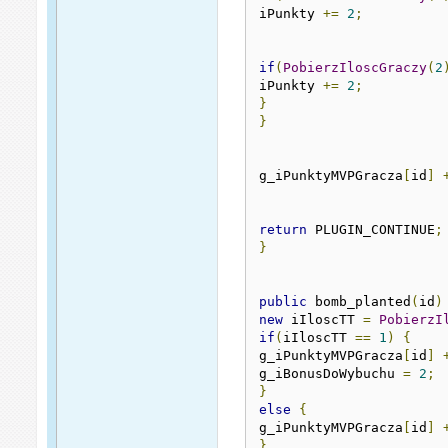
iPunkty 
+=
2
;
if
(
PobierzIloscGraczy
(
2
iPunkty 
+=
2
;
}
}
g_iPunktyMVPGracza
[
id
]
return
 PLUGIN_CONTINUE
;
}
public
 bomb_planted
(
id
)
new
 iIloscTT 
=
PobierzI
if
(
iIloscTT 
==
1
)
{
g_iPunktyMVPGracza
[
id
]
g_iBonusDoWybuchu 
=
2
;
}
else
{
g_iPunktyMVPGracza
[
id
]
}