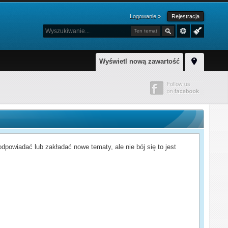
Logowanie »
Rejestracja
Ten temat
Wyświetl nową zawartość
powiadać lub zakładać nowe tematy, ale nie bój się to jest