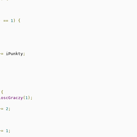
)
==
1
)
{
+=
 iPunkty
;
{
loscGraczy
(
1
);
+=
2
;
+=
1
;