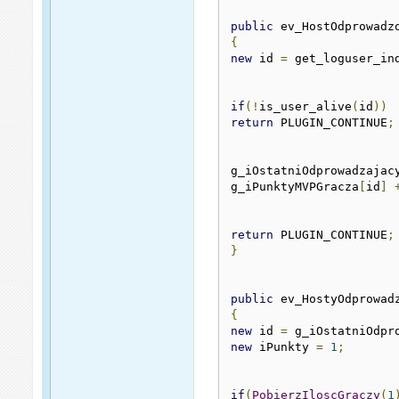
public
 ev_HostOdprowadz
{
new
 id 
=
 get_loguser_in
if
(!
is_user_alive
(
id
))
return
 PLUGIN_CONTINUE
;
g_iOstatniOdprowadzajac
g_iPunktyMVPGracza
[
id
]
return
 PLUGIN_CONTINUE
;
}
public
 ev_HostyOdprowad
{
new
 id 
=
 g_iOstatniOdpr
new
 iPunkty 
=
1
;
if
(
PobierzIloscGraczy
(
1