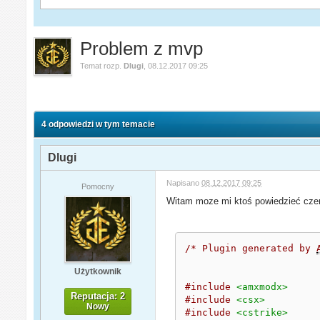
Problem z mvp
Temat rozp.
Dlugi
,
08.12.2017 09:25
4 odpowiedzi w tym temacie
Dlugi
Napisano
08.12.2017 09:25
Pomocny
Witam moze mi ktoś powiedzieć czem
/* Plugin generated by 
Użytkownik
#include
<amxmodx>
Reputacja: 2
#include
<csx>
Nowy
#include
<cstrike>