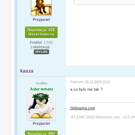
Przyjaciel
Reputacja: 426
Wszechobecny
Postów:
1 549
Lokalizacja:
.
OFFLINE
kasza
Napisano
28.10.2009 20:52
Godlike
Autor tematu
a co bylo nie tak ?
Skillownia.com
#3 [UWC3NG] Skillownia.com - 213.18
Przyjaciel
Reputacja: 890