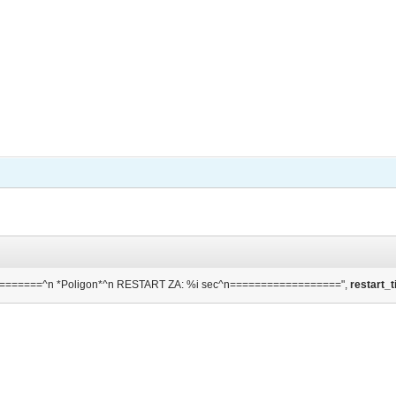
======^n *Poligon*^n RESTART ZA: %i sec^n==================",
restart_ti