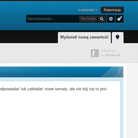
Logowanie »
Rejestracja
Ten temat
Wyświetl nową zawartość
powiadać lub zakładać nowe tematy, ale nie bój się to jest