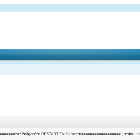
========^n
*Poligon*
^n RESTART ZA: %i sec^n==================", restart_titl