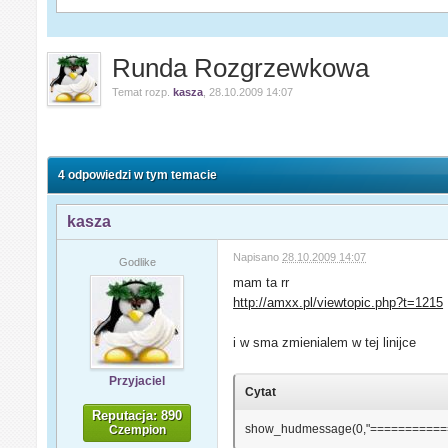
Runda Rozgrzewkowa
Temat rozp.
kasza
,
28.10.2009 14:07
4 odpowiedzi w tym temacie
kasza
Napisano
28.10.2009 14:07
Godlike
mam ta rr
http://amxx.pl/viewtopic.php?t=1215
i w sma zmienialem w tej linijce
Przyjaciel
Cytat
Reputacja: 890
show_hudmessage(0,"==========
Czempion