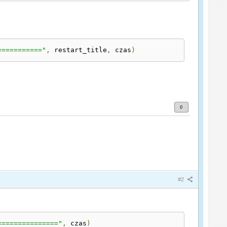
==========="
,
 restart_title
,
 czas
)
0
#2
==============="
,
 czas
)