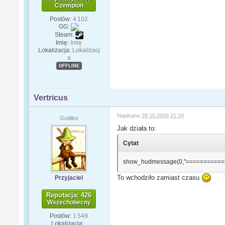
Czempion
Postów:
4 102
GG:
Steam:
Imię:
Imię
Lokalizacja:
Lokalizacj
a
OFFLINE
Vertricus
Napisano
28.10.2009 21:34
Godlike
Jak działa to:
Cytat
show_hudmessage(0,"============
To wchodziło zamiast czasu
Przyjaciel
Reputacja: 426
Wszechobecny
Postów:
1 549
Lokalizacja:
.