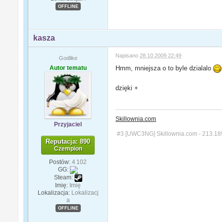
OFFLINE
kasza
Napisano
28.10.2009 22:49
Godlike
Autor tematu
Hmm, mniejsza o to byle dzialalo
dzięki +
Skillownia.com
Przyjaciel
#3 [UWC3NG] Skillownia.com - 213.18
Reputacja: 890
Czempion
Postów:
4 102
GG:
Steam:
Imię:
Imię
Lokalizacja:
Lokalizacj
a
OFFLINE