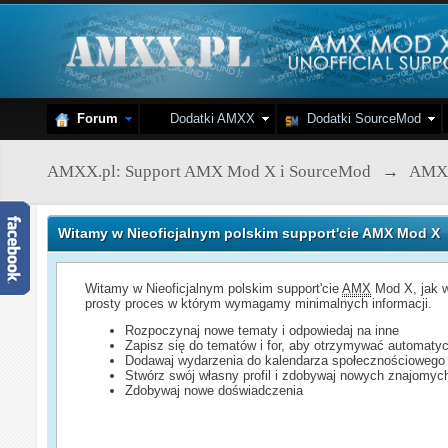
Forum
Dodatki AMXX
Dodatki SourceMod
AMXX.pl: Support AMX Mod X i SourceMod
→
AMX
Witamy w Nieoficjalnym polskim support'cie AMX Mod X
Witamy w Nieoficjalnym polskim support'cie
AMX
Mod X, jak w
prosty proces w którym wymagamy minimalnych informacji.
Rozpoczynaj nowe tematy i odpowiedaj na inne
Zapisz się do tematów i for, aby otrzymywać automatyc
Dodawaj wydarzenia do kalendarza społecznościowego
Stwórz swój własny profil i zdobywaj nowych znajomyc
Zdobywaj nowe doświadczenia