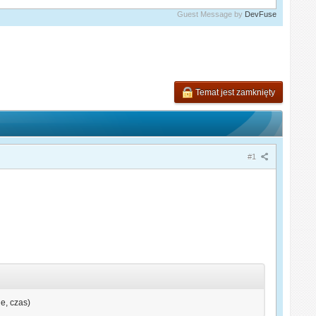
Guest Message by
DevFuse
Temat jest zamknięty
#1
e, czas)