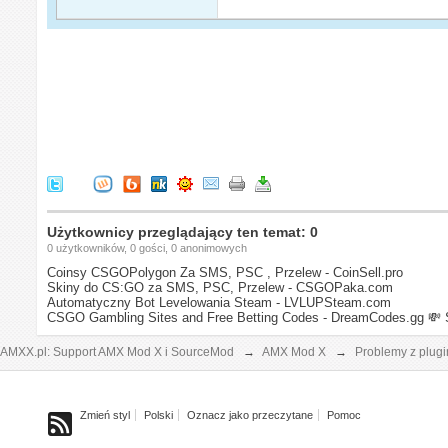
Użytkownicy przeglądający ten temat: 0
0 użytkowników, 0 gości, 0 anonimowych
Coinsy CSGOPolygon Za SMS, PSC , Przelew - CoinSell.pro
Skiny do CS:GO za SMS, PSC, Przelew - CSGOPaka.com
Automatyczny Bot Levelowania Steam - LVLUPSteam.com
CSGO Gambling Sites and Free Betting Codes - DreamCodes.gg
💸 
AMXX.pl: Support AMX Mod X i SourceMod
→
AMX Mod X
→
Problemy z plug
Zmień styl
Polski
Oznacz jako przeczytane
Pomoc