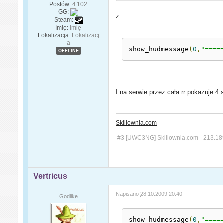
Postów:
4 102
GG:
z
Steam:
Imię:
Imię
Lokalizacja:
Lokalizacj
a
show_hudmessage
(
0
,
"====
OFFLINE
I na serwie przez cała rr pokazuje 
Skillownia.com
#3 [UWC3NG] Skillownia.com - 213.18
Vertricus
Napisano
28.10.2009 20:40
Godlike
show_hudmessage
(
0
,
"====