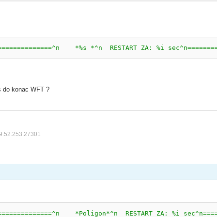
==============^n    *%s *^n  RESTART ZA: %i sec^n=======
4 s do konac WFT ?
9.52.253:27301
==============^n    *Poligon*^n  RESTART ZA: %i sec^n===