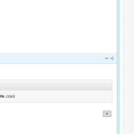
#4
tle
, czas)
0