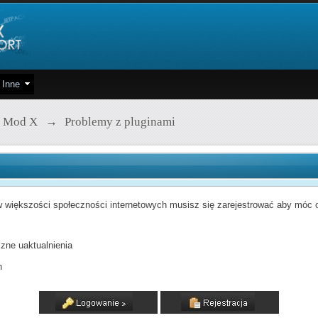
Inne
 Mod X
→
Problemy z pluginami
 większości społeczności internetowych musisz się zarejestrować aby móc od
zne uaktualnienia
h