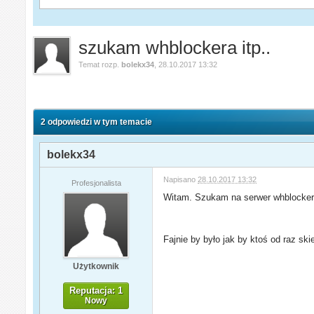
szukam whblockera itp..
Temat rozp.
bolekx34
,
28.10.2017 13:32
2 odpowiedzi w tym temacie
bolekx34
Napisano
28.10.2017 13:32
Profesjonalista
Witam. Szukam na serwer whblockera
Fajnie by było jak by ktoś od raz sk
Użytkownik
Reputacja: 1
Nowy