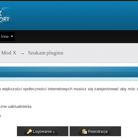
Inne
 Mod X
→
Szukam pluginu
 większości społeczności internetowych musisz się zarejestrować aby móc od
zne uaktualnienia
h