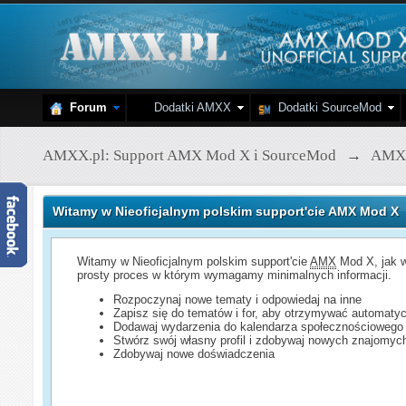
Forum
Dodatki AMXX
Dodatki SourceMod
AMXX.pl: Support AMX Mod X i SourceMod
→
AMX
Witamy w Nieoficjalnym polskim support'cie AMX Mod X
Witamy w Nieoficjalnym polskim support'cie
AMX
Mod X, jak w
prosty proces w którym wymagamy minimalnych informacji.
Rozpoczynaj nowe tematy i odpowiedaj na inne
Zapisz się do tematów i for, aby otrzymywać automatyc
Dodawaj wydarzenia do kalendarza społecznościowego
Stwórz swój własny profil i zdobywaj nowych znajomyc
Zdobywaj nowe doświadczenia