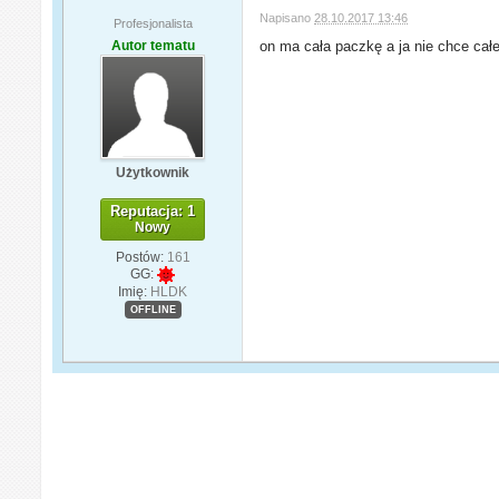
Napisano
28.10.2017 13:46
Profesjonalista
Autor tematu
on ma cała paczkę a ja nie chce cał
Użytkownik
Reputacja: 1
Nowy
Postów:
161
GG:
Imię:
HLDK
OFFLINE