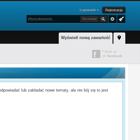
Logowanie »
Rejestracja
Ten temat
Wyświetl nową zawartość
powiadać lub zakładać nowe tematy, ale nie bój się to jest