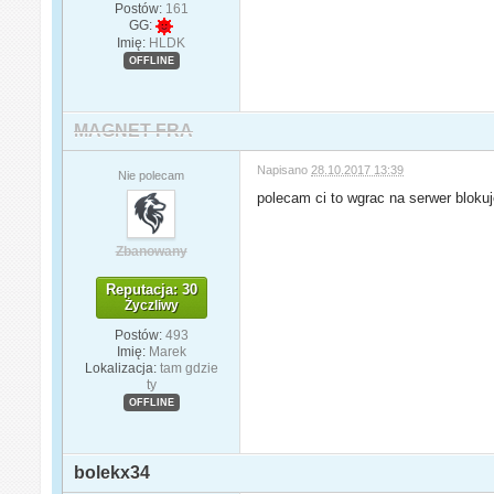
Postów:
161
GG:
Imię:
HLDK
OFFLINE
MAGNET FRA
Napisano
28.10.2017 13:39
Nie polecam
polecam ci to wgrac na serwer blokuj
Zbanowany
Reputacja: 30
Życzliwy
Postów:
493
Imię:
Marek
Lokalizacja:
tam gdzie
ty
OFFLINE
bolekx34