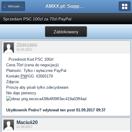
AMXX.pl: Support AMX Mod X i SourceMod
← Wirtualna gotówka
Sprzedam PSC 100zl za 70zl PayPal
Zablokowany
ZDR1990
01.09.2017
Przedmiot:Kod PSC 100zł
Cena:70zł (cena do negocjacji)
Płatność: Tylko i wyłacznie PayPal
Kontakt:
PW
/GG:
63565179
Zdjęcia:
Proszę aby pisali tylko zdecydowani
Nie daje pierwszy
Użytkownik
Pedro?
edytował ten post 01.09.2017 09:37
Maciuś20
01.09.2017