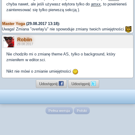
chyba nawet, ale jeśli używasz edytora tylko do
amxx
, to powinieneś
zainteresować się tylko pierwszą sekcją ).
Master Yoga
(29.08.2017 13:18):
Uwaga! Zmiana "overlay'u" nie spowoduje zmiany twoich umiejętności
Robiin
29.08.2017
Nie chodziło mi o zmianę theme AS, tylko o background, który
zmieniłem w editor.sci.
Nikt nie mówi o zmianie umiejętności
Udostępnij
Udostępnij
Pełna wersja
Polski