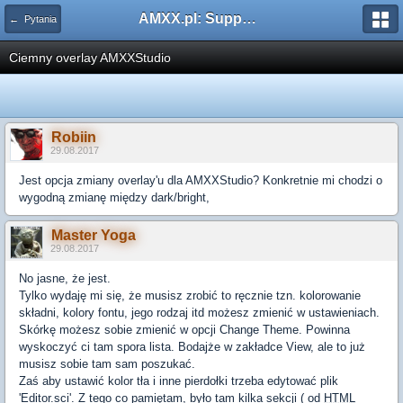
AMXX.pl: Support AMX Mod X i SourceMod
← Pytania
Ciemny overlay AMXXStudio
Robiin
29.08.2017
Jest opcja zmiany overlay'u dla AMXXStudio? Konkretnie mi chodzi o
wygodną zmianę między dark/bright,
Master Yoga
29.08.2017
No jasne, że jest.
Tylko wydaję mi się, że musisz zrobić to ręcznie tzn. kolorowanie
składni, kolory fontu, jego rodzaj itd możesz zmienić w ustawieniach.
Skórkę możesz sobie zmienić w opcji Change Theme. Powinna
wyskoczyć ci tam spora lista. Bodajże w zakładce View, ale to już
musisz sobie tam sam poszukać.
Zaś aby ustawić kolor tła i inne pierdołki trzeba edytować plik
'Editor.sci'. Z tego co pamiętam, było tam kilka sekcji ( od
HTML