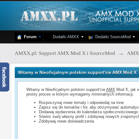
Forum
Dodatki AMXX
Dodatki SourceMod
AMXX.pl: Support AMX Mod X i SourceMod
→
AMX
Witamy w Nieoficjalnym polskim support'cie AMX Mod X
Witamy w Nieoficjalnym polskim support'cie
AMX
Mod X, jak w
prosty proces w którym wymagamy minimalnych informacji.
Rozpoczynaj nowe tematy i odpowiedaj na inne
Zapisz się do tematów i for, aby otrzymywać automatyc
Dodawaj wydarzenia do kalendarza społecznościowego
Stwórz swój własny profil i zdobywaj nowych znajomyc
Zdobywaj nowe doświadczenia