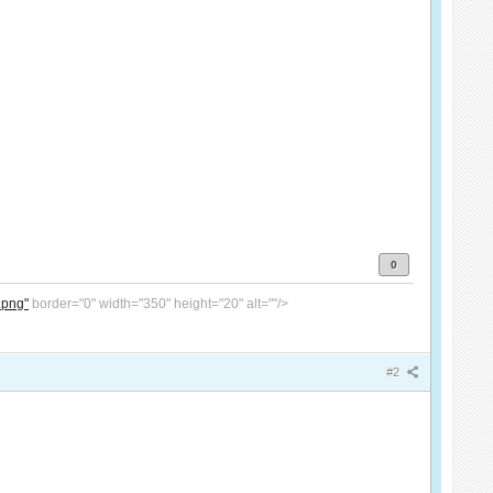
0
.png"
border="0" width="350" height="20" alt=""/>
#2