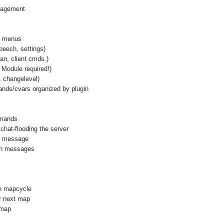
anagement
in menus
eech, settings)
an, client cmds.)
 Module required!)
 changelevel)
nds/cvars organized by plugin
mmands
 chat-flooding the server
ng message
ion messages
in mapcycle
or next map
 map