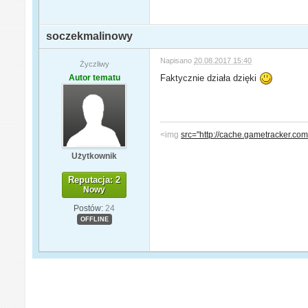
soczekmalinowy
Napisano
20.08.2017 15:40
Życzliwy
Autor tematu
Faktycznie działa dzięki
<img
src="http://cache.gametracker.
Użytkownik
Reputacja: 2
Nowy
Postów:
24
OFFLINE