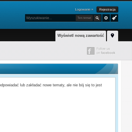
Logowanie »
Rejestracja
Ten temat
Wyświetl nową zawartość
powiadać lub zakładać nowe tematy, ale nie bój się to jest