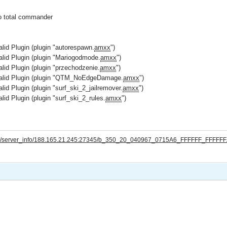
o total commander
valid Plugin (plugin "autorespawn.
amxx
")
valid Plugin (plugin "Mariogodmode.
amxx
")
valid Plugin (plugin "przechodzenie.
amxx
")
valid Plugin (plugin "QTM_NoEdgeDamage.
amxx
")
alid Plugin (plugin "surf_ski_2_jailremover.
amxx
")
alid Plugin (plugin "surf_ski_2_rules.
amxx
")
com/server_info/188.165.21.245:27345/b_350_20_040967_0715A6_FFFFFF_FFFFFF