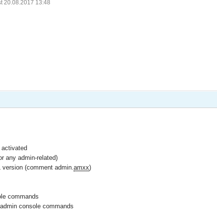
t 20.08.2017 13:48
 activated
or any admin-related)
L version (comment admin.
amxx
)
sole commands
r admin console commands