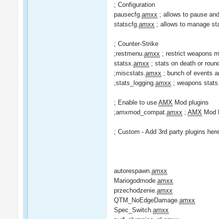
; Configuration
pausecfg.
amxx
; allows to pause a
statscfg.
amxx
; allows to manage s
; Counter-Strike
;restmenu.
amxx
; restrict weapons 
statsx.
amxx
; stats on death or rou
;miscstats.
amxx
; bunch of events 
;stats_logging.
amxx
; weapons stats
; Enable to use
AMX
Mod plugins
;amxmod_compat.
amxx
;
AMX
Mod b
; Custom - Add 3rd party plugins her
autorespawn.
amxx
Mariogodmode.
amxx
przechodzenie.
amxx
QTM_NoEdgeDamage.
amxx
Spec_Switch.
amxx