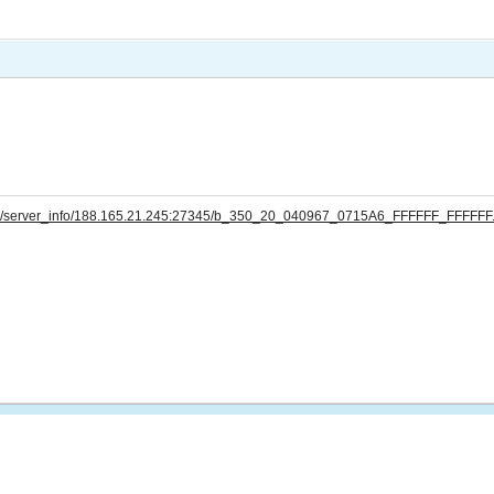
com/server_info/188.165.21.245:27345/b_350_20_040967_0715A6_FFFFFF_FFFFFF