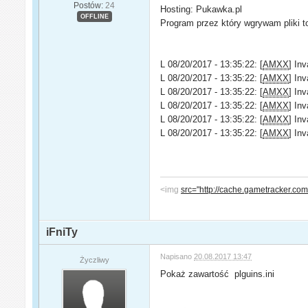
Postów:
24
Hosting: Pukawka.pl
OFFLINE
Program przez który wgrywam pliki t
L 08/20/2017 - 13:35:22: [
AMXX
] In
L 08/20/2017 - 13:35:22: [
AMXX
] In
L 08/20/2017 - 13:35:22: [
AMXX
] In
L 08/20/2017 - 13:35:22: [
AMXX
] In
L 08/20/2017 - 13:35:22: [
AMXX
] Inv
L 08/20/2017 - 13:35:22: [
AMXX
] Inv
<img
src="http://cache.gametracker.
iFniTy
Napisano
20.08.2017 13:47
Życzliwy
Pokaż zawartość plguins.ini