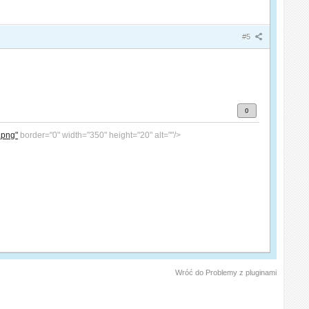
#5
0
.png"
border="0" width="350" height="20" alt=""/>
Wróć do Problemy z pluginami