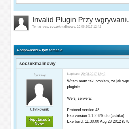
Invalid Plugin Przy wgrywan
Temat rozp.
soczekmalinowy
,
20.08.2017 12:42
4 odpowiedzi w tym temacie
soczekmalinowy
Napisano
20.08.2017 12:42
Życzliwy
Witam mam taki problem, że jak wgr
pluginie.
Wersj serwera:
Użytkownik
Protocol version 48
Exe version 1.1.2.6/Stdio (cstrike)
Reputacja: 2
Exe build: 11:30:00 Aug 28 2012 (57
Nowy