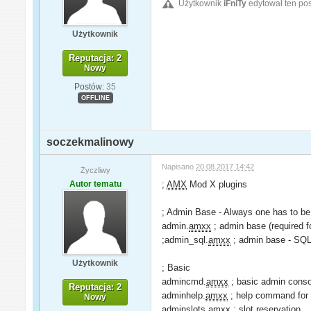
Użytkownik
iFniTy
edytował ten pos
Użytkownik
Reputacja: 2
Nowy
Postów:
35
OFFLINE
soczekmalinowy
Napisano
20.08.2017 14:42
Życzliwy
Autor tematu
;
AMX
Mod X plugins
; Admin Base - Always one has to be
admin.
amxx
; admin base (required f
;admin_sql.
amxx
; admin base - SQ
Użytkownik
; Basic
admincmd.
amxx
; basic admin con
Reputacja: 2
adminhelp.
amxx
; help command fo
Nowy
adminslots.
amxx
; slot reservation