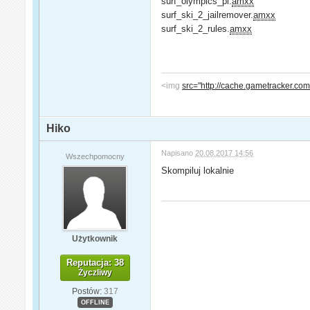
surf_olympics_pl.
amxx
surf_ski_2_jailremover.
amxx
surf_ski_2_rules.
amxx
<img
src="http://cache.gametracker.
Hiko
Napisano
20.08.2017 14:56
Wszechpomocny
Skompiluj lokalnie
Użytkownik
Reputacja: 38
Życzliwy
Postów:
317
OFFLINE