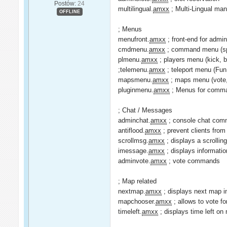
Postów:
24
multilingual.
amxx
; Multi-Lingual m
OFFLINE
; Menus
menufront.
amxx
; front-end for adm
cmdmenu.
amxx
; command menu (sp
plmenu.
amxx
; players menu (kick, b
;telemenu.
amxx
; teleport menu (Fun
mapsmenu.
amxx
; maps menu (vote,
pluginmenu.
amxx
; Menus for comma
; Chat / Messages
adminchat.
amxx
; console chat co
antiflood.
amxx
; prevent clients from
scrollmsg.
amxx
; displays a scrolli
imessage.
amxx
; displays informat
adminvote.
amxx
; vote commands
; Map related
nextmap.
amxx
; displays next map 
mapchooser.
amxx
; allows to vote f
timeleft.
amxx
; displays time left on