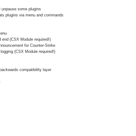
nd unpause some plugins
tats plugins via menu and commands
menu
nd end (CSX Module required!)
announcement for Counter-Strike
 logging (CSX Module required!)
ackwards compatibility layer
e