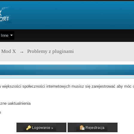
Inne
 Mod X
→
Problemy z pluginami
 większości społeczności internetowych musisz się zarejestrować aby móc od
zne uaktualnienia
h