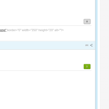
0
.png"
border="0" width="350" height="20" alt=""/>
#4
1