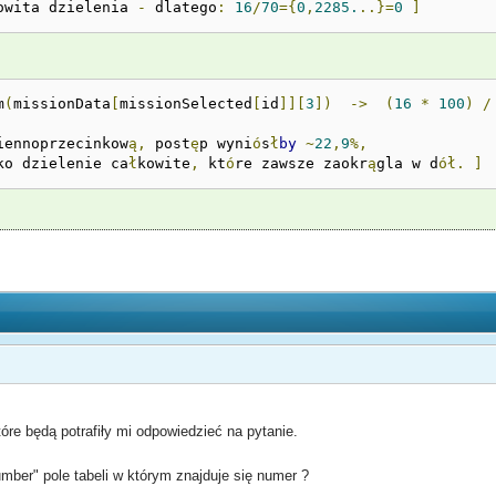
owita dzielenia 
-
 dlatego
:
16
/
70
={
0
,
2285.
..}=
0
]
m
(
missionData
[
missionSelected
[
id
]][
3
])
->
(
16
*
100
)
/
iennoprzecinkow
ą,
 post
ę
p wyni
ó
s
ł
by
~
22
,
9
%,
ko dzielenie ca
ł
kowite
,
 kt
ó
re zawsze zaokr
ą
gla w d
ół.
]
re będą potrafiły mi odpowiedzieć na pytanie.
mber" pole tabeli w którym znajduje się numer ?