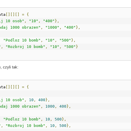
ata
[][][]
=
{
ij 10 osob"
,
"10"
,
"400"
},
adaj 1000 obrazen"
,
"1000"
,
"400"
},
,
"Podloz 10 bomb"
,
"10"
,
"500"
},
"
,
"Rozbroj 10 bomb"
,
"10"
,
"500"
}
 czyli tak:
ata
[][][]
=
{
ij 10 osob"
,
10
,
400
},
adaj 1000 obrazen"
,
1000
,
400
},
,
"Podloz 10 bomb"
,
10
,
500
},
"
,
"Rozbroj 10 bomb"
,
10
,
500
},