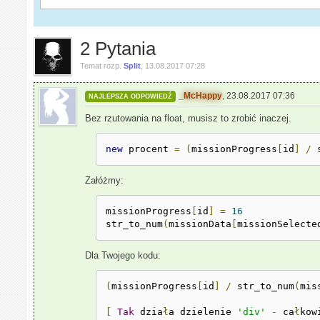
2 Pytania
Temat rozp.
Split
,
13.08.2017 07:28
_McHappy
,
23.08.2017 07:36
NAJLEPSZA ODPOWIEDŹ
Bez rzutowania na float, musisz to zrobić inaczej.
new
 procent 
=
(
missionProgress
[
id
]
/
 
Załóżmy:
missionProgress
[
id
]
=
16
str_to_num
(
missionData
[
missionSelecte
Dla Twojego kodu:
(
missionProgress
[
id
]
/
 str_to_num
(
mis
[
Tak
 dzia
ł
a dzielenie 
'div'
-
 ca
ł
kow