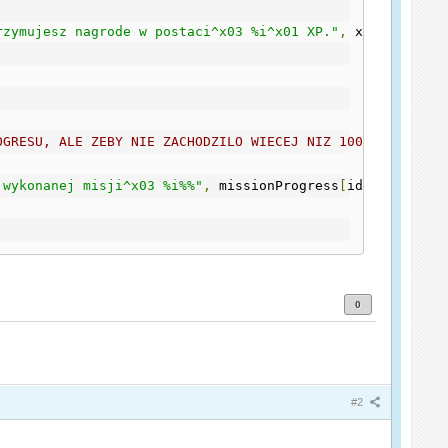
rzymujesz nagrode w postaci^x03 %i^x01 XP."
,
 xp
)
OGRESU, ALE ZEBY NIE ZACHODZILO WIECEJ NIZ 100% GDY NP G
 wykonanej misji^x03 %i%%"
,
 missionProgress
[
id
])
0
#2