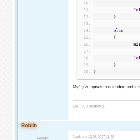
Co
}
else
{
		
Co
}
}
Myślę że opisałem dokładnie proble
LoL, 500 postów ;D
Robiin
Napisano
13.08.2017 11:40
Godlike