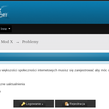
Inne
 Mod X
→
Problemy
 większości społeczności internetowych musisz się zarejestrować aby móc od
zne uaktualnienia
h