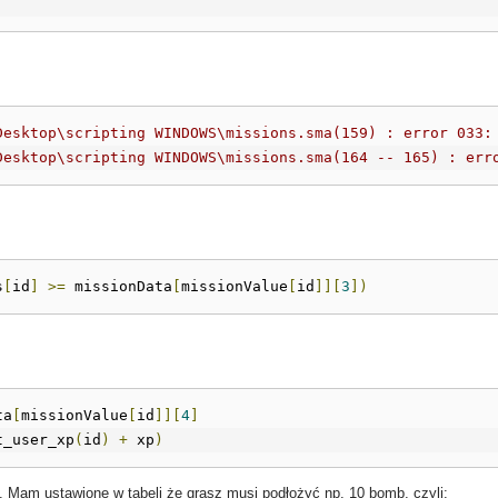
Desktop\scripting WINDOWS\missions.sma(159) : error 033:
Desktop\scripting WINDOWS\missions.sma(164 -- 165) : err
s
[
id
]
>=
 missionData
[
missionValue
[
id
]][
3
])
ta
[
missionValue
[
id
]][
4
]
t_user_xp
(
id
)
+
 xp
)
o. Mam ustawione w tabeli że grasz musi podłożyć np. 10 bomb, czyli: