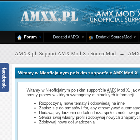
Forum
Dodatki AMXX
Dodatki SourceMod
AMXX.pl: Support AMX Mod X i SourceMod
→
AMX
Witamy w Nieoficjalnym polskim support'cie AMX Mod X
Witamy w Nieoficjalnym polskim support'cie
AMX
Mod X, jak w
prosty proces w którym wymagamy minimalnych informacji.
Rozpoczynaj nowe tematy i odpowiedaj na inne
Zapisz się do tematów i for, aby otrzymywać automatyc
Dodawaj wydarzenia do kalendarza społecznościowego
Stwórz swój własny profil i zdobywaj nowych znajomyc
Zdobywaj nowe doświadczenia