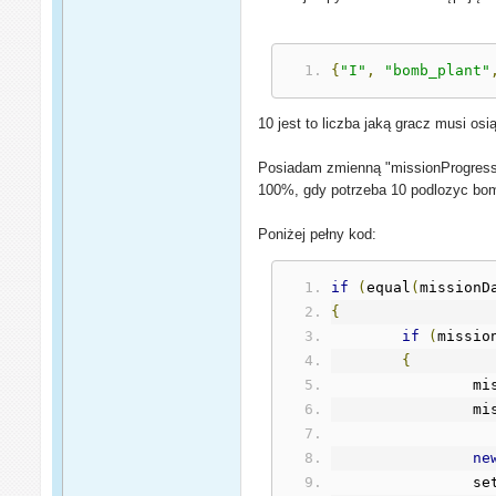
{
"I"
,
"bomb_plant"
10 jest to liczba jaką gracz musi os
Posiadam zmienną "missionProgress".
100%, gdy potrzeba 10 podlozyc bo
Poniżej pełny kod:
if
(
equal
(
missionD
{
if
(
missio
{
		m
		
ne
		s