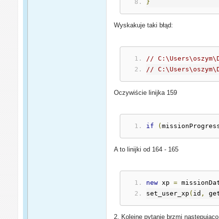
}
Wyskakuje taki błąd:
// C:\Users\oszym\
// C:\Users\oszym\
Oczywiście linijka 159
if
(
missionProgres
A to linijki od 164 - 165
new
 xp 
=
 missionDa
set_user_xp
(
id
,
 ge
2. Kolejne pytanie brzmi następując