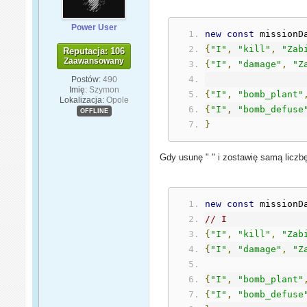
Power User
new
const
 missionD
{
"I"
,
"kill"
,
"Zab
Reputacja: 106
Zaawansowany
{
"I"
,
"damage"
,
"Z
Postów:
490
Imię:
Szymon
{
"I"
,
"bomb_plant"
Lokalizacja:
Opole
{
"I"
,
"bomb_defuse
OFFLINE
}
Gdy usunę " " i zostawię samą liczbę,
new
const
 missionD
// I
{
"I"
,
"kill"
,
"Zab
{
"I"
,
"damage"
,
"Z
{
"I"
,
"bomb_plant"
{
"I"
,
"bomb_defuse