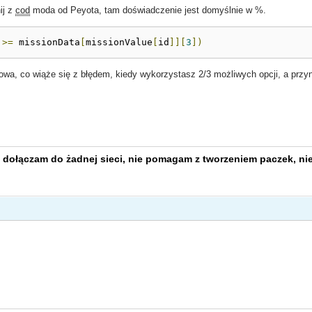
ij z
cod
moda od Peyota, tam doświadczenie jest domyślnie w %.
>=
 missionData
[
missionValue
[
id
]][
3
])
wa, co wiąże się z błędem, kiedy wykorzystasz 2/3 możliwych opcji, a przyna
 dołączam do żadnej sieci, nie pomagam z tworzeniem paczek, nie