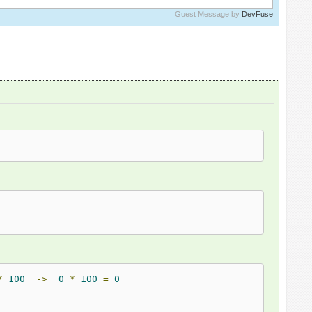
Guest Message by
DevFuse
*
100
->
0
*
100
=
0