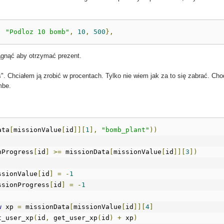
,
"Podloz 10 bomb"
,
10
,
500
},
iągnąć aby otrzymać prezent.
 Chciałem ją zrobić w procentach. Tylko nie wiem jak za to się zabrać. Ch
mbe.
ata
[
missionValue
[
id
]][
1
],
"bomb_plant"
))
nProgress
[
id
]
>=
 missionData
[
missionValue
[
id
]][
3
])
issionValue
[
id
]
=
-
1
missionProgress
[
id
]
=
-
1
w
 xp 
=
 missionData
[
missionValue
[
id
]][
4
]
et_user_xp
(
id
,
 get_user_xp
(
id
)
+
 xp
)