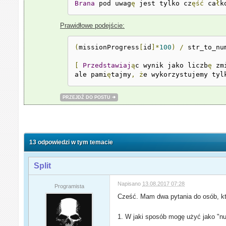
Brana
 pod uwag
ę
 jest tylko cz
ęść
 ca
ł
k
Prawidłowe podejście:
(
missionProgress
[
id
]*
100
)
/
 str_to_nu
[
Przedstawiaj
ą
c wynik jako liczb
ę
 zm
ale pami
ę
tajmy
,
ż
e wykorzystujemy tyl
PRZEJDŹ DO POSTU
13 odpowiedzi w tym temacie
Split
Napisano
13.08.2017 07:28
Programista
Cześć. Mam dwa pytania do osób, któ
1. W jaki sposób mogę użyć jako "nu