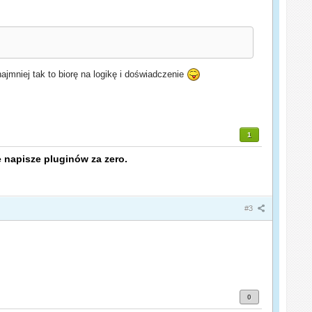
jmniej tak to biorę na logikę i doświadczenie
1
 napisze pluginów za zero.
#3
0