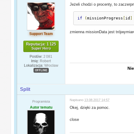
Jeżeli chodzi o procenty, to zaczerpn
if
(
missionProgress
[
id
]
zmienna missionData jest trójwymiaro
Support Team
Reputacja: 1 125
Super Hero
Postów:
2 081
Imię:
Robert
Lokalizacja:
Wrocław
Nie
OFFLINE
Split
Napisano
13.08.2017 14:57
Programista
Autor tematu
Okej, dzięki za pomoc.
close