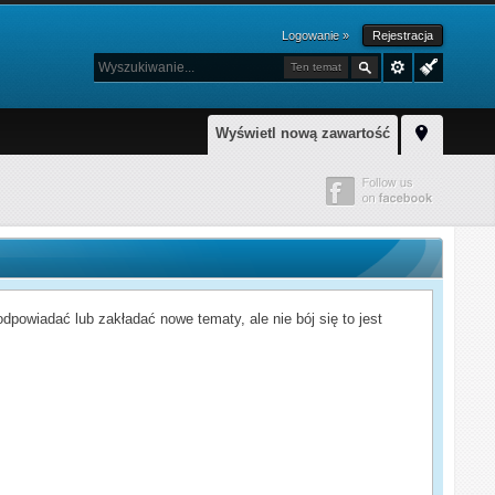
Logowanie »
Rejestracja
Ten temat
Wyświetl nową zawartość
powiadać lub zakładać nowe tematy, ale nie bój się to jest