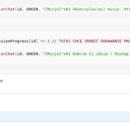
lorChat
(
id
,
 GREEN
,
"[Misje]^x01 Ukonczyles(as) misje. Ot
missionProgress
[
id
]
+=
1
// TUTAJ CHCĘ ZROBIĆ DODAWANIE PR
lorChat
(
id
,
 GREEN
,
"[Misje]^x01 Dobrze Ci idzie ! Postep
my.