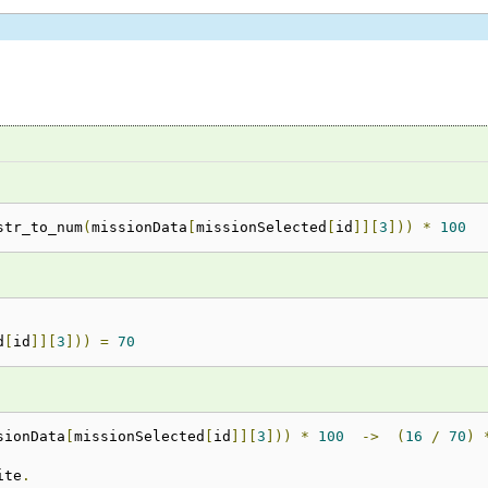
str_to_num
(
missionData
[
missionSelected
[
id
]][
3
]))
*
100
d
[
id
]][
3
]))
=
70
sionData
[
missionSelected
[
id
]][
3
]))
*
100
->
(
16
/
70
)
ite
.