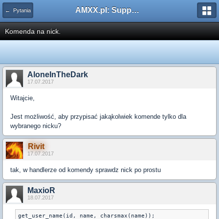
AMXX.pl: Support AMX Mod X i SourceMod
← Pytania
Komenda na nick.
AloneInTheDark
17.07.2017
Witajcie,
Jest możliwość, aby przypisać jakąkolwiek komende tylko dla
wybranego nicku?
Rivit
17.07.2017
tak, w handlerze od komendy sprawdz nick po prostu
MaxioR
18.07.2017
get_user_name(id, name, charsmax(name));
