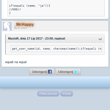
if(equali (name, "ja")){

//KOD//

_McHappy
18.07.2017
MaxioR, dnia 17 Lip 2017 - 23:00, napisał:
get_user_name(id, name, charsmax(name));if(equali (name, 
equali na equal
Udostępnij
Udostępnij
Pełna wersja
Polski