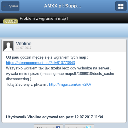
AMXX.pl: Support AMX Mod X i SourceMod
← Pytania
Problem z wgraniem map !
CS:GO
Vitoline
12.07.2017
Od paru godzin męczę się z wgraniem tych map :
https://steamcommuni...s/?id=810773843
Wszystko wgrałem tak jak trzeba lecz gdy wchodzę na serwer ,
wywala mnie i pisze ( missing map maps871089010/duels_cache
disconnecting )
Tutaj 2 screny z plikami :
http://imgur.com/a/nv2KV
Użytkownik
Vitoline
edytował ten post 12.07.2017 11:34