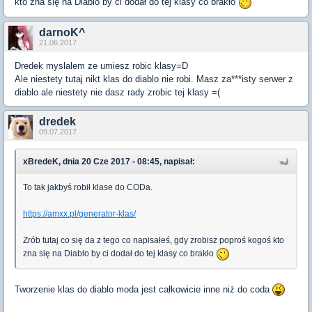
kto zna się na Diablo by ci dodał do tej klasy co brakło
darnoK^
21.06.2017
Dredek myslalem ze umiesz robic klasy=D
Ale niestety tutaj nikt klas do diablo nie robi. Masz za***isty serwer z
diablo ale niestety nie dasz rady zrobic tej klasy =(
dredek
09.07.2017
xBredeK, dnia 20 Cze 2017 - 08:45, napisał:
To tak jakbyś robił klase do CODa.
https://amxx.pl/generator-klas/
Zrób tutaj co się da z tego co napisałeś, gdy zrobisz poproś kogoś kto
zna się na Diablo by ci dodał do tej klasy co brakło
Tworzenie klas do diablo moda jest całkowicie inne niż do coda