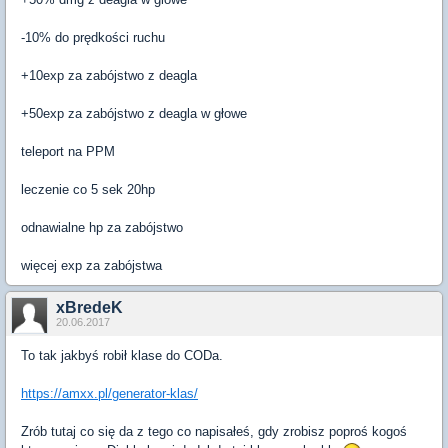
-10% do prędkości ruchu
+10exp za zabójstwo z deagla
+50exp za zabójstwo z deagla w głowe
teleport na PPM
leczenie co 5 sek 20hp
odnawialne hp za zabójstwo
więcej exp za zabójstwa
xBredeK
20.06.2017
To tak jakbyś robił klase do CODa.
https://amxx.pl/generator-klas/
Zrób tutaj co się da z tego co napisałeś, gdy zrobisz poproś kogoś