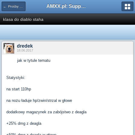
AMXX.pl: Support AMX Mod X i SourceMod
← Prośby o modyfikacje
klasa do diablo staha
dredek
18.06.2017
jak w tytule tematu
Statystyki:
na start 110hp
na nożu ładuje hp/zwin/strzal w głowe
dodatkowy magazynek za zabójstwo z deagla
+25% dmg z deagla
+50% dmg z deagla w głowe