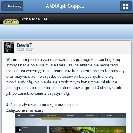
AMXX.pl: Support AMX Mod X i SourceMod
← Problemy
Ikona loga " N " ?
CS:GO
BevisT
09.06.2017
Witam mam problem zainstalowałem
cs
;go i wgrałem confing z tej
strony i nagle pojawiła mi się litera " N" na ekranie nie mogę tego
usunąć usuwałem
cs
'a ze steam oraz komputera robiłem formaty gry
oraz przywracałem wszystko do ustawień fabrycznych chciałęm
zrobić swój cfg, nic nie da się zrobić z tym bynajmniej mi nic nie
pomaga, proszę o pomoc, chce sformatować grę od 0 aby była tak
jak po zainstalowaniu z czystym cfg.
Jeżeli to zły dział to proszę o przeniesienie.
Załączone miniatury