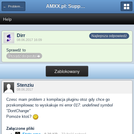
AMXX.pl: Support AMX Mod X i SourceMod
← Problemy z pluginami
Help
Dirr
Najlepsza odpowiedź
08.06.2017 16:09
Sprawdź to
Przejdź do postu
Zablokowany
Stenziu
08.06.2017
Czesc mam problem z kompilacja pluginu otoz gdy chce go
przekompilowac to wyskakuje mi error
017: undefined symbol
"DontChange"
Pomoże ktoś?
Załączone pliki