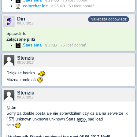
Stats.sma
8,29 KB
73 Ilość pobrań
colorchat.inc
6,95 KB
53 Ilość pobrań
Dirr
Najlepsza odpowiedź
08.06.2017
Sprawdź to
Załączone pliki
Stats.sma
8,3 KB
76 Ilość pobrań
Stenziu
08.06.2017
Dziękuje bardzo
Można zamknąć
Stenziu
08.06.2017
@Dirr
Sorry za double posta ale nie sprawdziłem czy działa na serwerze ;x
[ 57] unknown unknown unknown Stats.
amxx
bad load
help
Użytkownik
Stenziu
edytował ten post 08.06.2017 19:46