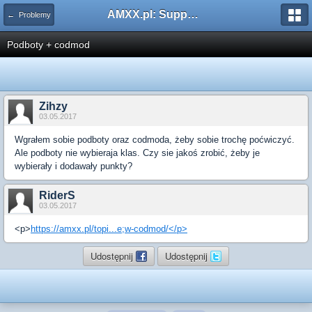
AMXX.pl: Support AMX Mod X i SourceMod
← Problemy
Podboty + codmod
Zihzy
03.05.2017
Wgrałem sobie podboty oraz codmoda, żeby sobie trochę poćwiczyć.
Ale podboty nie wybieraja klas. Czy sie jakoś zrobić, żeby je
wybierały i dodawały punkty?
RiderS
03.05.2017
<p>
https://amxx.pl/topi...e;w-codmod/</p>
Udostępnij
Udostępnij