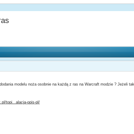
ras
odania modelu noża osobnie na każdą z ras na Warcraft modzie ? Jeżeli tak
pl/topi...alacja-opis-pl/