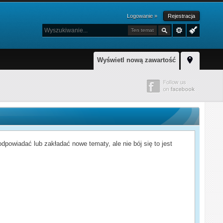
Logowanie »
Rejestracja
Ten temat
Wyświetl nową zawartość
powiadać lub zakładać nowe tematy, ale nie bój się to jest