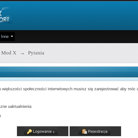
Inne
 Mod X
→
Pytania
 większości społeczności internetowych musisz się zarejestrować aby móc od
zne uaktualnienia
h