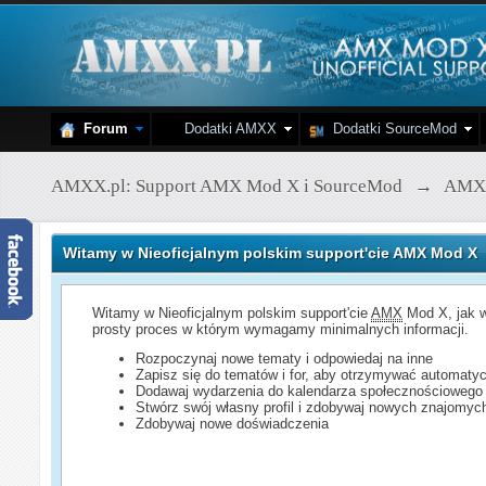
Forum
Dodatki AMXX
Dodatki SourceMod
AMXX.pl: Support AMX Mod X i SourceMod
→
AMX
Witamy w Nieoficjalnym polskim support'cie AMX Mod X
Witamy w Nieoficjalnym polskim support'cie
AMX
Mod X, jak w
prosty proces w którym wymagamy minimalnych informacji.
Rozpoczynaj nowe tematy i odpowiedaj na inne
Zapisz się do tematów i for, aby otrzymywać automatyc
Dodawaj wydarzenia do kalendarza społecznościowego
Stwórz swój własny profil i zdobywaj nowych znajomyc
Zdobywaj nowe doświadczenia