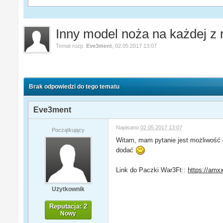
Inny model noża na każdej z 
Temat rozp.
Eve3ment
,
02.05.2017 13:07
Brak odpowiedzi do tego tematu
Eve3ment
Napisano
02.05.2017 13:07
Początkujący
Witam, mam pytanie jest możliwość d
dodać
Link do Paczki War3Ft::
https://amxx.
Użytkownik
Reputacja: 2
Nowy