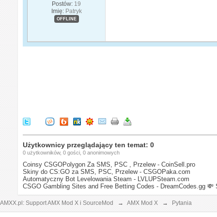
Postów:
19
Imię:
Patryk
OFFLINE
Użytkownicy przeglądający ten temat: 0
0 użytkowników, 0 gości, 0 anonimowych
Coinsy CSGOPolygon Za SMS, PSC , Przelew - CoinSell.pro
Skiny do CS:GO za SMS, PSC, Przelew - CSGOPaka.com
Automatyczny Bot Levelowania Steam - LVLUPSteam.com
CSGO Gambling Sites and Free Betting Codes - DreamCodes.gg
💸 
AMXX.pl: Support AMX Mod X i SourceMod
→
AMX Mod X
→
Pytania