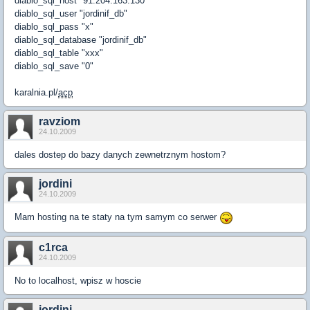
diablo_sql_host "91.204.163.130"
diablo_sql_user "jordinif_db"
diablo_sql_pass "x"
diablo_sql_database "jordinif_db"
diablo_sql_table "xxx"
diablo_sql_save "0"
karalnia.pl/
acp
ravziom
24.10.2009
dales dostep do bazy danych zewnetrznym hostom?
jordini
24.10.2009
Mam hosting na te staty na tym samym co serwer
c1rca
24.10.2009
No to localhost, wpisz w hoscie
jordini