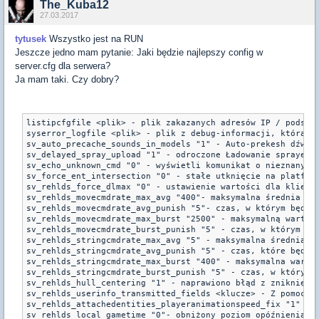
The_Kuba12
27.03.2017
tytusek
Wszystko jest na RUN
Jeszcze jedno mam pytanie: Jaki będzie najlepszy config w
server.cfg dla serwera?
Ja mam taki. Czy dobry?
listipcfgfile <plik> - plik zakazanych adresów IP / podsiec
syserror_logfile <plik> - plik z debug-informacji, która je
sv_auto_precache_sounds_in_models "1" - Auto-prekesh dźwięk
sv_delayed_spray_upload "1" - odroczone Ładowanie spraye (s
sv_echo_unknown_cmd "0" - wyświetli komunikat o nieznanym z
sv_force_ent_intersection "0" - stałe utknięcie na platform
sv_rehlds_force_dlmax "0" - ustawienie wartości dla klientó
sv_rehlds_movecmdrate_max_avg "400"- maksymalna średnia war
sv_rehlds_movecmdrate_avg_punish "5"- czas, w którym będą 
sv_rehlds_movecmdrate_max_burst "2500" - maksymalną wartość
sv_rehlds_movecmdrate_burst_punish "5" - czas, w którym gr
sv_rehlds_stringcmdrate_max_avg "5" - maksymalna średnia wa
sv_rehlds_stringcmdrate_avg_punish "5" - czas, które będą 
sv_rehlds_stringcmdrate_max_burst "400" - maksymalna wartoś
sv_rehlds_stringcmdrate_burst_punish "5" - czas, w którym 
sv_rehlds_hull_centering "1" - naprawiono błąd z zniknięcia
sv_rehlds_userinfo_transmitted_fields <klucze> - Z pomocą 
sv_rehlds_attachedentities_playeranimationspeed_fix "1" - s