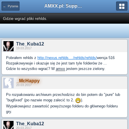
AMXX.pl: Support AMX Mod X i SourceMod
← Pytania
Gdzie wgrać pliki rehlds.
The_Kuba12
19.03.2017
Pobrałem rehlds z
http://nexus.rehlds..../rehlds/rehlds/
wersja 516
Rozpakowywuje i okazuje się że jest tam tyle folderów że ...
Gdzie to wszystko wgrać? W
amxx
jestem jeszcze zielony.
_McHappy
20.03.2017
Po rozpakowaniu archiwum przechodzisz do bin potem do "pure" lub
"bugfixed" (po nazwie mogę zalecić to 2.
).
Wypakowujesz zawartość powyższego folderu do głównego folderu
gry.
The_Kuba12
20.03.2017