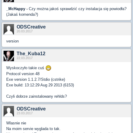
_McHappy -
Czy można jakoś sprawdzić czy instalacja się powiodła?
(Jakaś komenda?)
ODSCreative
20.03.2017
version
The_Kuba12
22.03.2017
Wyskoczyło takie cuś
Protocol version 48
Exe version 1.1.2.7/Stdio (cstrike)
Exe build: 13:12:29 Aug 29 2013 (6153)
Czyli dobrze zainstalowany rehlds?
ODSCreative
23.03.2017
Wlasnie nie
Na moim servie wyglada to tak.