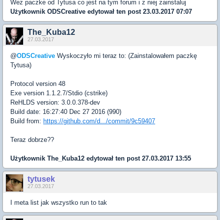
Wez paczke od Tytusa co jest na tym forum i z niej zainstaluj
Użytkownik
ODSCreative
edytował ten post 23.03.2017 07:07
The_Kuba12
27.03.2017
@
ODSCreative
Wyskoczyło mi teraz to: (Zainstalowałem paczkę
Tytusa)
Protocol version 48
Exe version 1.1.2.7/Stdio (cstrike)
ReHLDS version: 3.0.0.378-dev
Build date: 16:27:40 Dec 27 2016 (990)
Build from:
https://github.com/d.../commit/9c59407
Teraz dobrze??
Użytkownik
The_Kuba12
edytował ten post 27.03.2017 13:55
tytusek
27.03.2017
I meta list jak wszystko run to tak