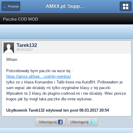
AMXX.pl: Support AMX Mod X i SourceMod
← Pytania
Paczka COD MOD
Tarek132
08.03.2017
Witam
Potrzebowały bym paczki na wzor tej :
https://amxx.pl/topi...-cod-by-mentos/
tylko ze z klasa Komandos i Talib ktora ma AutoBH. Próbowałem je
sam wgrać ale dzialaly mi tylko oryginalne klasy z tej paczki.
Wpisałem te 2 klasy do plugins-codmod.ini i nie dzialaly. Wiec porsze
kogos jak by mogl taka paczke dla mnie wykonac.
Użytkownik
Tarek132
edytował ten post 08.03.2017 20:54
Udostępnij
Udostępnij