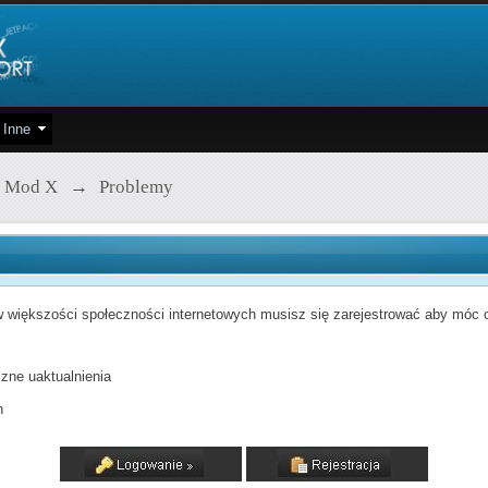
Inne
 Mod X
→
Problemy
 większości społeczności internetowych musisz się zarejestrować aby móc od
zne uaktualnienia
h