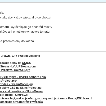
ią.
tak, aby każdy wiedział o co chodzi.
ematu, wyróżniając go spośród reszty.
aków, ani emotikon w nazwie tematu.
e przeniesiony do kosza.
, Pawn , C++ i Webdeveloping
j swoje skiny do
CS
:GO
a Steam - LVLUPSteam.com
rzelew - CoinSell.pro
 CSGOEmpire - CSGOLombard.com
stProject.pro
g Codes - DreamCodes.gg
ze skiny CS2 na SkinsProject.gg
ents and donations - SkinsMoney
ct Biling - SimPay.pl
nie noclegi, wakacje oferty, wczasy nad jeziorem - RuszajWPolske.pl
dotacji dla streamerów i twórców