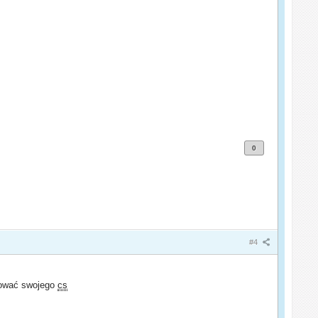
0
#4
alować swojego
cs