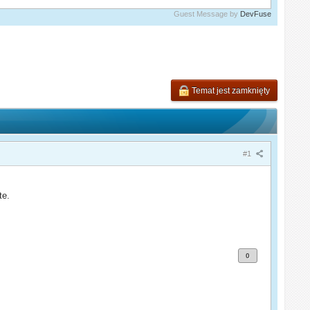
Guest Message by
DevFuse
Temat jest zamknięty
#1
te.
0