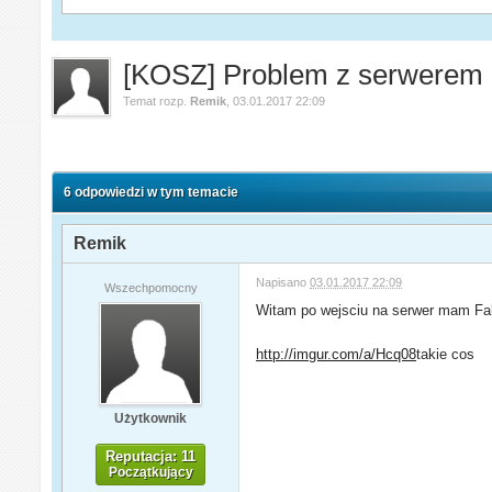
[KOSZ] Problem z serwerem
Temat rozp.
Remik
,
03.01.2017 22:09
6 odpowiedzi w tym temacie
Remik
Napisano
03.01.2017 22:09
Wszechpomocny
Witam po wejsciu na serwer mam Fake 
http://imgur.com/a/Hcq08
takie cos
Użytkownik
Reputacja: 11
Początkujący