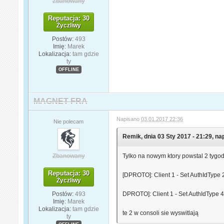
Zbanowany
Reputacja: 30
Życzliwy
Postów:
493
Imię:
Marek
Lokalizacja:
tam gdzie
ty
OFFLINE
MAGNET FRA
Napisano
03.01.2017 22:36
Nie polecam
Remik, dnia 03 Sty 2017 - 21:29, nap
Zbanowany
Tylko na nowym ktory powstal 2 tygo
Reputacja: 30
[DPROTO]: Client 1 - Set AuthIdType
Życzliwy
Postów:
493
DPROTO]: Client 1 - Set AuthIdType 4 
Imię:
Marek
Lokalizacja:
tam gdzie
te 2 w consoli sie wyswitlają
ty