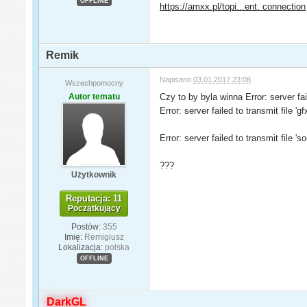
OFFLINE
https://amxx.pl/topi...ent. connection
Remik
Napisano
03.01.2017 23:08
Wszechpomocny
Autor tematu
Czy to by byla winna Error: server fail
Error: server failed to transmit file 'g
Error: server failed to transmit file 
???
Użytkownik
Reputacja: 11
Początkujący
Postów:
355
Imię:
Remigiusz
Lokalizacja:
polska
OFFLINE
DarkGL