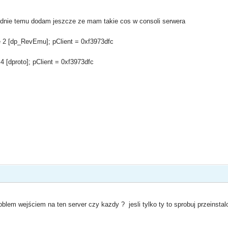
odnie temu dodam jeszcze ze mam takie cos w consoli serwera
e 2 [dp_RevEmu]; pClient = 0xf3973dfc
 [dproto]; pClient = 0xf3973dfc
oblem wejściem na ten server czy kazdy ? jesli tylko ty to sprobuj przeinst