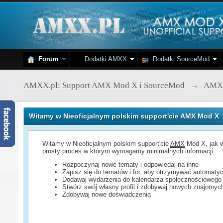
Forum
Dodatki AMXX
Dodatki SourceMod
AMXX.pl: Support AMX Mod X i SourceMod
→
AMX
Witamy w Nieoficjalnym polskim support'cie AMX Mod X
Witamy w Nieoficjalnym polskim support'cie
AMX
Mod X, jak w
prosty proces w którym wymagamy minimalnych informacji.
Rozpoczynaj nowe tematy i odpowiedaj na inne
Zapisz się do tematów i for, aby otrzymywać automatyc
Dodawaj wydarzenia do kalendarza społecznościowego
Stwórz swój własny profil i zdobywaj nowych znajomyc
Zdobywaj nowe doświadczenia