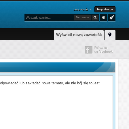
Logowanie »
Rejestracja
Ten temat
Wyświetl nową zawartość
powiadać lub zakładać nowe tematy, ale nie bój się to jest