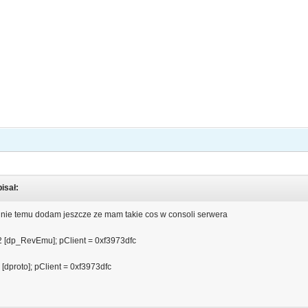
isał:
dnie temu dodam jeszcze ze mam takie cos w consoli serwera
 2 [dp_RevEmu]; pClient = 0xf3973dfc
[dproto]; pClient = 0xf3973dfc