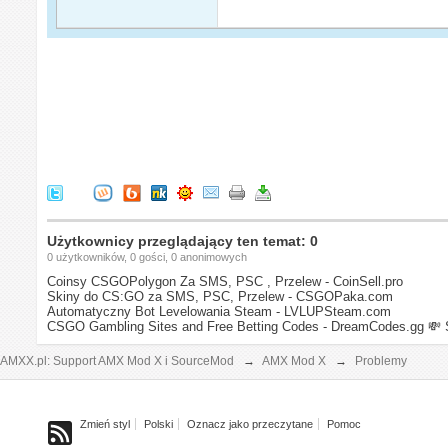
Użytkownicy przeglądający ten temat: 0
0 użytkowników, 0 gości, 0 anonimowych
Coinsy CSGOPolygon Za SMS, PSC , Przelew - CoinSell.pro
Skiny do CS:GO za SMS, PSC, Przelew - CSGOPaka.com
Automatyczny Bot Levelowania Steam - LVLUPSteam.com
CSGO Gambling Sites and Free Betting Codes - DreamCodes.gg
💸 
AMXX.pl: Support AMX Mod X i SourceMod
→
AMX Mod X
→
Problemy
Zmień styl
Polski
Oznacz jako przeczytane
Pomoc