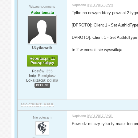
Napisano
03.01.2017 22:29
Wszechpomocny
Autor tematu
Tylko na nowym ktory powstal 2 tyg
[DPROTO]: Client 1 - Set AuthIdTyp
DPROTO]: Client 1 - Set AuthIdType 4
Użytkownik
te 2 w consoli sie wyswitlają
Reputacja: 11
Początkujący
Postów:
355
Imię:
Remigiusz
Lokalizacja:
polska
OFFLINE
MAGNET FRA
Napisano
03.01.2017 22:31
Nie polecam
Powiedz mi czy tylko ty masz ten pr