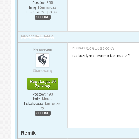
Postów:
355
Imię:
Remigiusz
Lokalizacja:
polska
OFFLINE
MAGNET FRA
Napisano
03.01.2017 22:23
Nie polecam
na kazdym serverze tak masz ?
Zbanowany
Reputacja: 30
Życzliwy
Postów:
493
Imię:
Marek
Lokalizacja:
tam gdzie
ty
OFFLINE
Remik