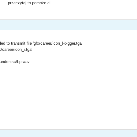
przeczytaj to pomoże ci
ed to transmit file 'gfx/career/icon_!-bigger.tga'
fx/career/icon_i.tga'
'sound/misc/bp.wav