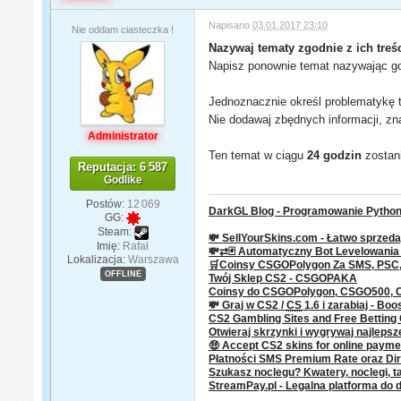
Napisano
03.01.2017 23:10
Nie oddam ciasteczka !
Nazywaj tematy zgodnie z ich treśc
Napisz ponownie temat nazywając go 
Jednoznacznie określ problematykę t
Nie dodawaj zbędnych informacji, zn
Administrator
Ten temat w ciągu
24 godzin
zostani
Reputacja: 6 587
Godlike
Postów:
12 069
DarkGL Blog - Programowanie Python 
GG:
Steam:
💸 SellYourSkins.com - Łatwo sprzeda
Imię:
Rafał
💸⇄🃏 Automatyczny Bot Levelowani
Lokalizacja:
Warszawa
🛒Coinsy CSGOPolygon Za SMS, PSC, P
OFFLINE
Twój Sklep CS2 - CSGOPAKA
Coinsy do CSGOPolygon, CSGO500,
💸 Graj w CS2 /
CS
1.6 i zarabiaj - Boo
CS2 Gambling Sites and Free Bettin
Otwieraj skrzynki i wygrywaj najleps
🤑 Accept CS2 skins for online paym
Płatności SMS Premium Rate oraz Dire
Szukasz noclegu? Kwatery, noclegi, ta
StreamPay.pl - Legalna platforma do 