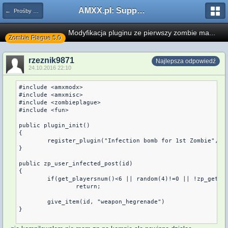
AMXX.pl: Support AMX Mod X i SourceMod
← Prośby o modyfikację
Modyfikacja pluginu ze pierwszy zombie ma...
Zombie Plague 5.0
rzeznik9871
Najlepsza odpowiedź
24.10.2016 22:10
#include <amxmodx>

#include <amxmisc>

#include <zombieplague> 

#include <fun> 

public plugin_init()

{

	register_plugin("Infection bomb for 1st Zombie", "1.0", "AfteR ;)")

}

public zp_user_infected_post(id)

{

	if(get_playersnum()<6 || random(4)!=0 || !zp_get_user_first_zombie(id))

		return;

	give_item(id, "weapon_hegrenade")

} 
