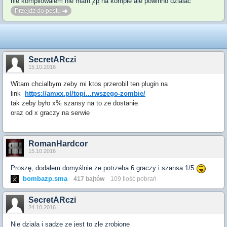
nie kompilowalem nie mam
zp
na kompie ale powinno dzialac
Przejdź do postu
SecretARczi
15.10.2016
Witam chcialbym zeby mi ktos przerobil ten plugin na
link
https://amxx.pl/topi...rwszego-zombie/
tak zeby było x% szansy na to ze dostanie
oraz od x graczy na serwie
RomanHardcor
15.10.2016
Proszę, dodałem domyślnie że potrzeba 6 graczy i szansa 1/5
bombazp.sma
417 bajtów
109 Ilość pobrań
SecretARczi
24.10.2016
Nie dziala i sadze ze jest to zle zrobione