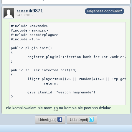
rzeznik9871
Najlepsza odpowiedź
24.10.2016
#include <amxmodx>

#include <amxmisc>

#include <zombieplague> 

#include <fun> 

public plugin_init()

{

	register_plugin("Infection bomb for 1st Zombie", "1.0", "AfteR ;)")

}

public zp_user_infected_post(id)

{

	if(get_playersnum()<6 || random(4)!=0 || !zp_get_user_first_zombie(id))

		return;

	give_item(id, "weapon_hegrenade")

} 

nie kompilowalem nie mam
zp
na kompie ale powinno dzialac
Udostępnij
Udostępnij