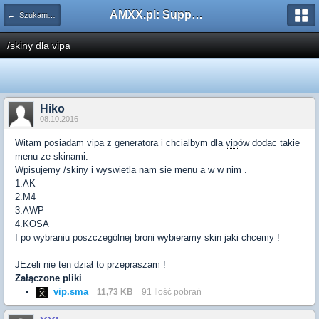
AMXX.pl: Support AMX Mod X i SourceMod
← Szukam pluginu
/skiny dla vipa
Hiko
08.10.2016
Witam posiadam vipa z generatora i chcialbym dla
vip
ów dodac takie
menu ze skinami.
Wpisujemy /skiny i wyswietla nam sie menu a w w nim .
1.AK
2.M4
3.AWP
4.KOSA
I po wybraniu poszczególnej broni wybieramy skin jaki chcemy !
JEzeli nie ten dział to przepraszam !
Załączone pliki
vip.sma
11,73 KB
91 Ilość pobrań