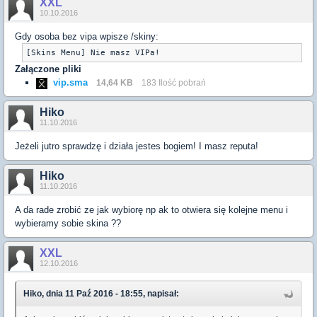
XXL
10.10.2016
Gdy osoba bez vipa wpisze /skiny:
Załączone pliki
vip.sma
14,64 KB
183 Ilość pobrań
Hiko
11.10.2016
Jeżeli jutro sprawdzę i działa jestes bogiem! I masz reputa!
Hiko
11.10.2016
A da rade zrobić ze jak wybiorę np ak to otwiera się kolejne menu i
wybieramy sobie skina ??
XXL
12.10.2016
Hiko, dnia 11 Paź 2016 - 18:55, napisał: