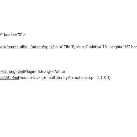
3" border="0">
ps://forums.allie.../attach/sp.gif"
alt="File Type: sp" width="16" height="16" bor
"><strong>Get
Plugin</strong></a> or
683239">Get
Source</a> (SmoothSentryAnimations.sp - 1.1 KB)