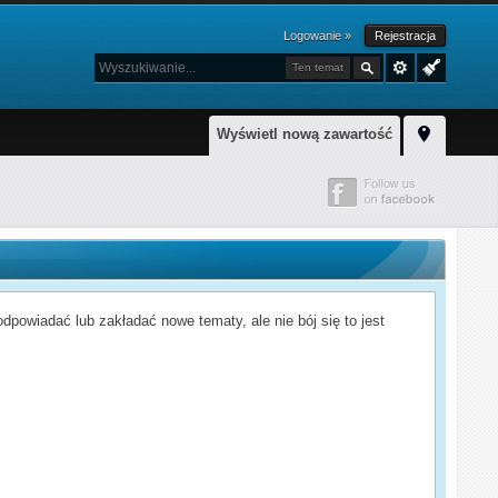
Logowanie »
Rejestracja
Ten temat
Wyświetl nową zawartość
powiadać lub zakładać nowe tematy, ale nie bój się to jest