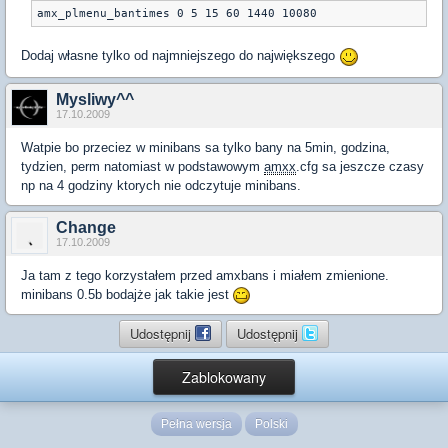
amx_plmenu_bantimes 0 5 15 60 1440 10080
Dodaj własne tylko od najmniejszego do największego
Mysliwy^^
17.10.2009
Watpie bo przeciez w minibans sa tylko bany na 5min, godzina,
tydzien, perm natomiast w podstawowym
amxx
.cfg sa jeszcze czasy
np na 4 godziny ktorych nie odczytuje minibans.
Change
17.10.2009
Ja tam z tego korzystałem przed amxbans i miałem zmienione.
minibans 0.5b bodajże jak takie jest
Udostępnij
Udostępnij
Zablokowany
Pełna wersja
Polski