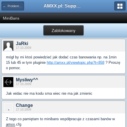
AMXX.pl: Support AMX Mod X i SourceMod
← Problemy z pluginami
MiniBans
Zablokowany
JaRki
17.10.2009
mógł by mi ktoś powiedzieć jak dodać czas banowania np. na 1min
15 lub 45 w tym pluginie
http://amxx.pl/viewtopic.php?t=858
? Proszę
o pomoc.
Mysliwy^^
17.10.2009
Jak widac nie ma kodu sma wiec nie ma jak zmienic
Change
17.10.2009
Z tego co pamiętam to minibans współpracuje z czasami banów w
amxx
.cfg