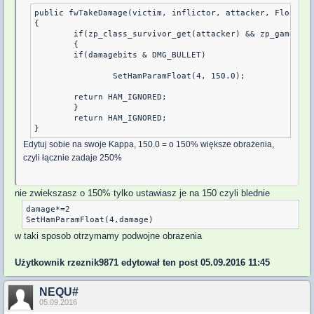
public fwTakeDamage(victim, inflictor, attacker, Float:da
{

	if(zp_class_survivor_get(attacker) && zp_gamemodes_get_current() == zp_gamemodes_get_id("Survivor Mode"))

	{

	if(damagebits & DMG_BULLET)

		SetHamParamFloat(4, 150.0);

	return HAM_IGNORED;

	}

	return HAM_IGNORED;

Edytuj sobie na swoje Kappa, 150.0 = o 150% większe obrażenia,
czyli łącznie zadaje 250%
nie zwiekszasz o 150% tylko ustawiasz je na 150 czyli blednie
damage*=2

w taki sposob otrzymamy podwojne obrazenia
Użytkownik
rzeznik9871
edytował ten post 05.09.2016 11:45
NEQU#
05.09.2016