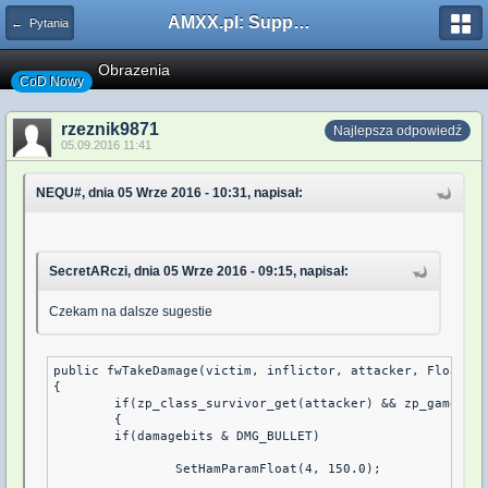
AMXX.pl: Support AMX Mod X i SourceMod
← Pytania
Obrazenia
CoD Nowy
rzeznik9871
Najlepsza odpowiedź
05.09.2016 11:41
NEQU#, dnia 05 Wrze 2016 - 10:31, napisał:
SecretARczi, dnia 05 Wrze 2016 - 09:15, napisał:
Czekam na dalsze sugestie
public fwTakeDamage(victim, inflictor, attacker, Float:da
{

	if(zp_class_survivor_get(attacker) && zp_gamemodes_get_current() == zp_gamemodes_get_id("Survivor Mode"))

	{

	if(damagebits & DMG_BULLET)

		SetHamParamFloat(4, 150.0);
