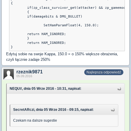
{

	if(zp_class_survivor_get(attacker) && zp_gamemodes_get_current() == zp_gamemodes_get_id("Survivor Mode"))

	{

	if(damagebits & DMG_BULLET)

		SetHamParamFloat(4, 150.0);

	return HAM_IGNORED;

	}

	return HAM_IGNORED;

Edytuj sobie na swoje Kappa, 150.0 = o 150% większe obrażenia,
czyli łącznie zadaje 250%
rzeznik9871
Najlepsza odpowiedź
05.09.2016
NEQU#, dnia 05 Wrze 2016 - 10:31, napisał:
SecretARczi, dnia 05 Wrze 2016 - 09:15, napisał:
Czekam na dalsze sugestie