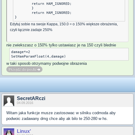
	return HAM_IGNORED;

	}

	return HAM_IGNORED;

Edytuj sobie na swoje Kappa, 150.0 = o 150% większe obrażenia,
czyli łącznie zadaje 250%
nie zwiekszasz o 150% tylko ustawiasz je na 150 czyli blednie
damage*=2

w taki sposob otrzymamy podwojne obrazenia
Przejdź do postu
SecretARczi
04.09.2016
Witam jaka funkcje musze zastosowac w silniku codmoda aby
podwoic zadawany dmg chce aby ak bilo te 250-280 w hs.
Linux'