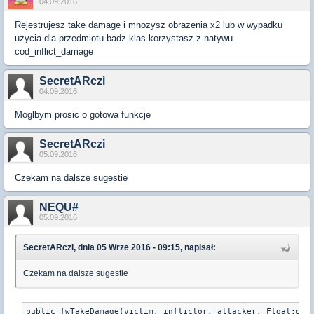
04.09.2016
Rejestrujesz take damage i mnozysz obrazenia x2 lub w wypadku
uzycia dla przedmiotu badz klas korzystasz z natywu
cod_inflict_damage
SecretARczi
04.09.2016
Moglbym prosic o gotowa funkcje
SecretARczi
05.09.2016
Czekam na dalsze sugestie
NEQU#
05.09.2016
SecretARczi, dnia 05 Wrze 2016 - 09:15, napisał:
Czekam na dalsze sugestie
public fwTakeDamage(victim, inflictor, attacker, Float:dama