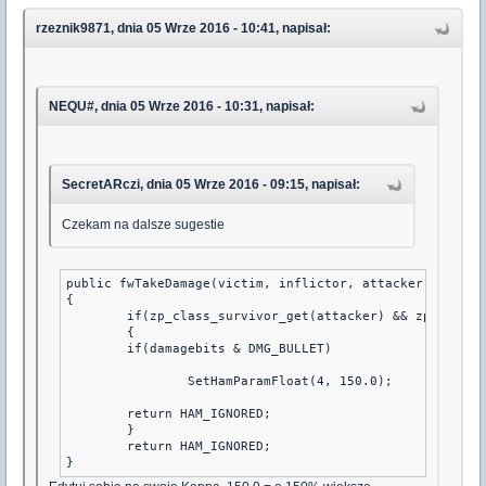
rzeznik9871, dnia 05 Wrze 2016 - 10:41, napisał:
NEQU#, dnia 05 Wrze 2016 - 10:31, napisał:
SecretARczi, dnia 05 Wrze 2016 - 09:15, napisał:
Czekam na dalsze sugestie
public fwTakeDamage(victim, inflictor, attacker, Float:d
{

	if(zp_class_survivor_get(attacker) && zp_gamemodes_get_current() == zp_gamemodes_get_id("Survivor Mode"))

	{

	if(damagebits & DMG_BULLET)

		SetHamParamFloat(4, 150.0);

	return HAM_IGNORED;

	}

	return HAM_IGNORED;
