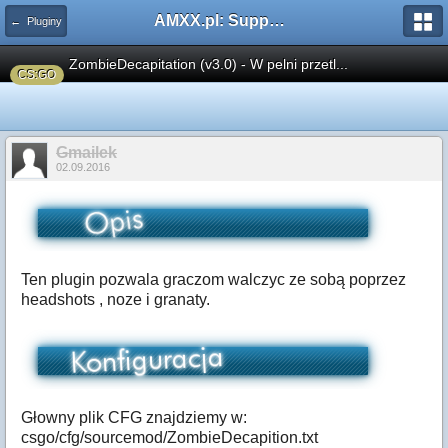
AMXX.pl: Support AMX Mod X i SourceMod
← Pluginy
ZombieDecapitation (v3.0) - W pelni przetl...
CS:GO
Gmailek
02.09.2016
Ten plugin pozwala graczom walczyc ze sobą poprzez
headshots , noze i granaty.
Głowny plik CFG znajdziemy w:
csgo/cfg/sourcemod/ZombieDecapition.txt