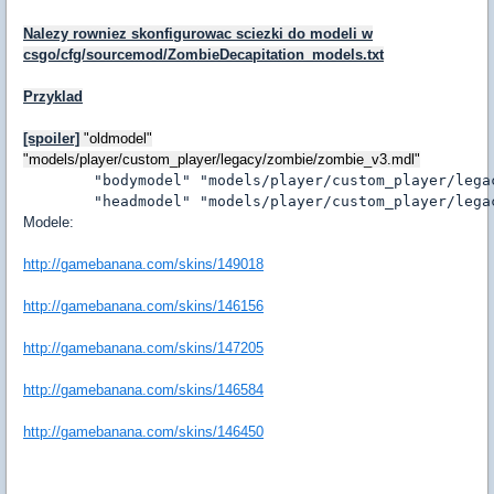
Nalezy rowniez skonfigurowac sciezki do modeli w
csgo/cfg/sourcemod/ZombieDecapitation_models.txt
Przyklad
[spoiler]
"oldmodel"
"models/player/custom_player/legacy/zombie/zombie_v3.mdl"
	"bodymodel" "models/player/custom_player/legacy/zombie/zombie_v3_hs.mdl"

	"headmodel" "models/player/custom_player/leg
Modele:
http://gamebanana.com/skins/149018
http://gamebanana.com/skins/146156
http://gamebanana.com/skins/147205
http://gamebanana.com/skins/146584
http://gamebanana.com/skins/146450