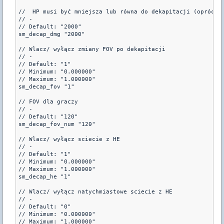
//  HP musi być mniejsza lub równa do dekapitacji (oprócz n
// -

// Default: "2000"

sm_decap_dmg "2000"

// Wlacz/ wyłącz zmiany FOV po dekapitacji

// -

// Default: "1"

// Minimum: "0.000000"

// Maximum: "1.000000"

sm_decap_fov "1"

// FOV dla graczy

// -

// Default: "120"

sm_decap_fov_num "120"

// Wlacz/ wyłącz sciecie z HE

// -

// Default: "1"

// Minimum: "0.000000"

// Maximum: "1.000000"

sm_decap_he "1"

// Wlacz/ wyłącz natychmiastowe sciecie z HE

// -

// Default: "0"

// Minimum: "0.000000"

// Maximum: "1.000000"
