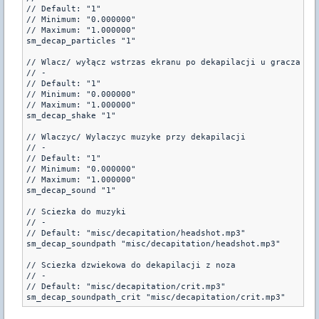
// Default: "1"

// Minimum: "0.000000"

// Maximum: "1.000000"

sm_decap_particles "1"

// Wlacz/ wyłącz wstrzas ekranu po dekapilacji u gracza

// -

// Default: "1"

// Minimum: "0.000000"

// Maximum: "1.000000"

sm_decap_shake "1"

// Wlaczyc/ Wylaczyc muzyke przy dekapilacji 

// -

// Default: "1"

// Minimum: "0.000000"

// Maximum: "1.000000"

sm_decap_sound "1"

// Sciezka do muzyki 

// -

// Default: "misc/decapitation/headshot.mp3"

sm_decap_soundpath "misc/decapitation/headshot.mp3"

// Sciezka dzwiekowa do dekapilacji z noza

// -

// Default: "misc/decapitation/crit.mp3"

sm_decap_soundpath_crit "misc/decapitation/crit.mp3"