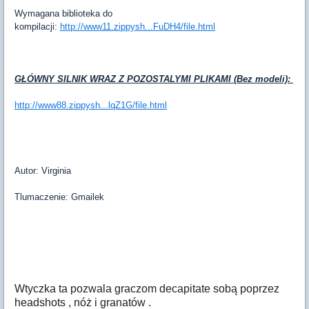
Wymagana biblioteka do
kompilacji:
http://www11.zippysh...FuDH4/file.html
GŁÓWNY SILNIK WRAZ Z POZOSTALYMI PLIKAMI (Bez modeli):
http://www88.zippysh...lqZ1G/file.html
Autor: Virginia
Tlumaczenie: Gmailek
Wtyczka ta pozwala graczom decapitate sobą poprzez
headshots , nóż i granatów .