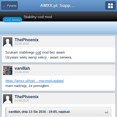
AMXX.pl: Support AMX Mod X i SourceMod
← Pytania
Stabilny cod mod
CoD Nowy
ThePhoenix
13.08.2016
Szukam
stabilnego
cod
mod
bez
awarii.
Używam
wielu wersji
sekcji
-
awarii
serwera.
vanillah
13.08.2016
https://amxx.pl/topi...-mw-mod-update/
mam nadzieję, że pomogłem
ThePhoenix
14.08.2016
vanillah, dnia 13 Sie 2016 - 19:05, napisał: