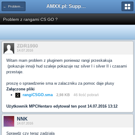
AMXX.pl: Support AMX Mod X i SourceMod
← Problemy z pluginami
Problem z rangami CS GO ?
ZDR1990
14.07.2016
Witam mam problem z pluginem poniewaz rangi przeskakuja
(pokazuje inna)i hud szaleje pokazuje raz silver I i silver II i czasami
przestaje.
proszę o sprawdzenie sma w zalaczniku za pomoc daje plusy
Załączone pliki
rangiCSGO.sma
2,98 KB
46 Ilość pobrań
Użytkownik
MPCHentaro
edytował ten post 14.07.2016 13:12
NNK
14.07.2016
Sprawdz czy teraz zadziala