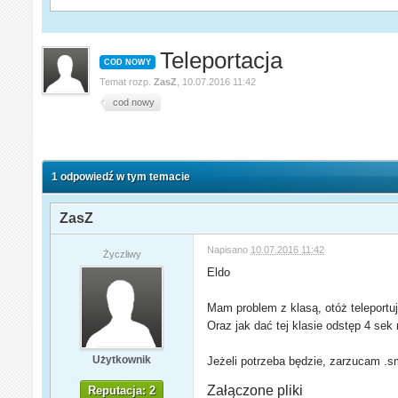
Teleportacja
COD NOWY
Temat rozp.
ZasZ
,
10.07.2016 11:42
cod nowy
1 odpowiedź w tym temacie
ZasZ
Napisano
10.07.2016 11:42
Życzliwy
Eldo
Mam problem z klasą, otóż teleportuj
Oraz jak dać tej klasie odstęp 4 sek
Użytkownik
Jeżeli potrzeba będzie, zarzucam .
Załączone pliki
Reputacja: 2