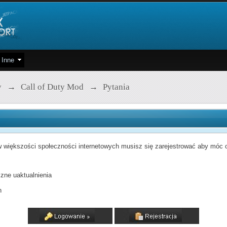
Inne
y
→
Call of Duty Mod
→
Pytania
 większości społeczności internetowych musisz się zarejestrować aby móc od
zne uaktualnienia
h