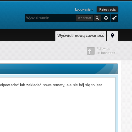
Logowanie »
Rejestracja
Ten temat
Wyświetl nową zawartość
powiadać lub zakładać nowe tematy, ale nie bój się to jest