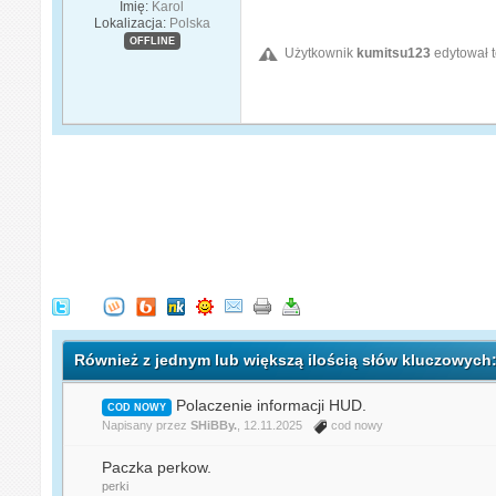
Imię:
Karol
Lokalizacja:
Polska
OFFLINE
Użytkownik
kumitsu123
edytował t
Również z jednym lub większą ilością słów kluczowych
Polaczenie informacji HUD.
COD NOWY
Napisany przez
SHiBBy.
, 12.11.2025
cod nowy
Paczka perkow.
perki