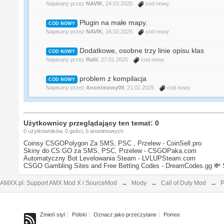
Napisany przez
NAVIK
, 24.03.2025
cod nowy
,
Plugin na małe mapy.
COD NOWY
Napisany przez
NAVIK
, 16.02.2025
cod nowy
Dodatkowe, osobne trzy linie opisu klas
COD NOWY
Napisany przez
Rafii
, 27.01.2025
cod nowy
problem z kompilacja
COD NOWY
Napisany przez
Anonimowy09
, 21.01.2025
cod nowy
Użytkownicy przeglądający ten temat: 0
0 użytkowników, 0 gości, 0 anonimowych
Coinsy CSGOPolygon Za SMS, PSC , Przelew - CoinSell.pro
Skiny do CS:GO za SMS, PSC, Przelew - CSGOPaka.com
Automatyczny Bot Levelowania Steam - LVLUPSteam.com
CSGO Gambling Sites and Free Betting Codes - DreamCodes.gg
💸 
AMXX.pl: Support AMX Mod X i SourceMod
→
Mody
→
Call of Duty Mod
→
P
Zmień styl
Polski
Oznacz jako przeczytane
Pomoc