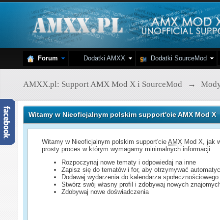
Forum
Dodatki AMXX
Dodatki SourceMod
AMXX.pl: Support AMX Mod X i SourceMod
→
Mod
Witamy w Nieoficjalnym polskim support'cie AMX Mod X
Witamy w Nieoficjalnym polskim support'cie
AMX
Mod X, jak w
prosty proces w którym wymagamy minimalnych informacji.
Rozpoczynaj nowe tematy i odpowiedaj na inne
Zapisz się do tematów i for, aby otrzymywać automatyc
Dodawaj wydarzenia do kalendarza społecznościowego
Stwórz swój własny profil i zdobywaj nowych znajomyc
Zdobywaj nowe doświadczenia