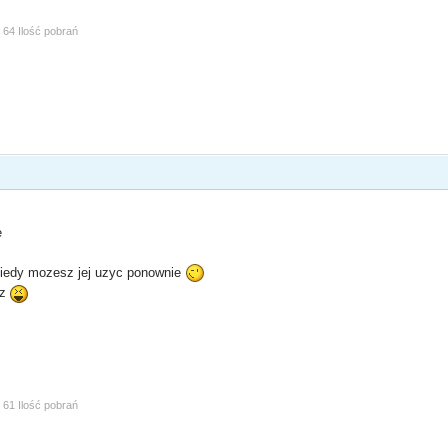
64 Ilość pobrań
e
 kiedy mozesz jej uzyc ponownie
sz
61 Ilość pobrań