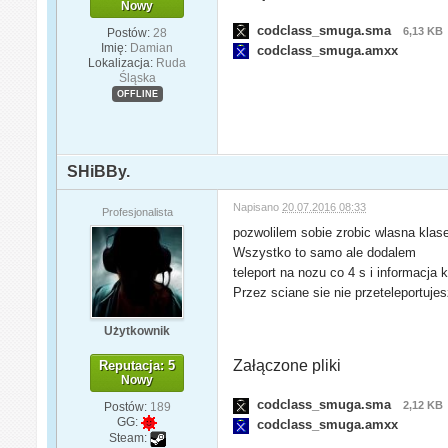
Nowy
codclass_smuga.sma
6,13 KB
Postów:
28
Imię:
Damian
codclass_smuga.amxx
Lokalizacja:
Ruda
Śląska
OFFLINE
SHiBBy.
Napisano
20.07.2016 08:33
Profesjonalista
pozwolilem sobie zrobic wlasna klas
Wszystko to samo ale dodalem
teleport na nozu co 4 s i informacja
Przez sciane sie nie przeteleportuje
Użytkownik
Załączone pliki
Reputacja: 5
Nowy
codclass_smuga.sma
2,12 KB
Postów:
189
GG:
codclass_smuga.amxx
Steam: