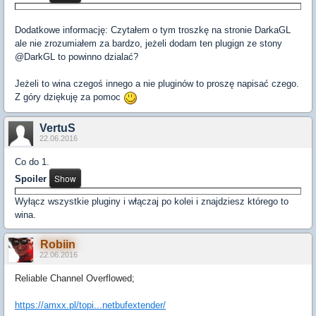
Dodatkowe informację: Czytałem o tym troszkę na stronie DarkaGL
ale nie zrozumiałem za bardzo, jeżeli dodam ten plugign ze stony
@DarkGL to powinno dzialać?
Jeżeli to wina czegoś innego a nie pluginów to proszę napisać czego.
Z góry dziękuję za pomoc
VertuS
22.06.2016
Co do 1.
Spoiler
Wyłącz wszystkie pluginy i włączaj po kolei i znajdziesz którego to
wina.
Robiin
22.06.2016
Reliable Channel Overflowed;
https://amxx.pl/topi...netbufextender/