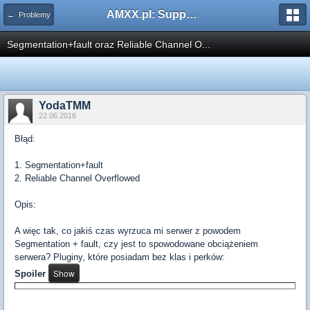
AMXX.pl: Support AMX Mod X i SourceMod
← Problemy
Segmentation+fault oraz Reliable Channel O...
YodaTMM
22.06.2016
Błąd:
1. Segmentation+fault
2. Reliable Channel Overflowed
Opis:
A więc tak, co jakiś czas wyrzuca mi serwer z powodem
Segmentation + fault, czy jest to spowodowane obciążeniem
serwera? Pluginy, które posiadam bez klas i perków:
Spoiler