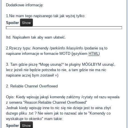
Dodatkowe informację:
1.Nie mam tego napisanego tak jak wyżej tylko:
Spoiler
Itd. Napisałem tak aby wam ułatwić.
2.Rzeczy typu: /komendy /perkiinfo /klasyiinfo /podanie są to
napisane informacje w formacie MOTD (językiem
HTML
)
3. Tam gdzie piszę *Mogę usunąć* te pluginy MÓGŁBYM usunąć,
lecz jeżeli nie będzie potrzeba to nie, a tam gdzie nie ma nic
napisane aczej bym zostawił =)
2. Reliable Channel Overflowed
Opis: Kiedy wpisuję jakąś komendę załóżmy /cytaty od razu wywala
z serwera "Reason:Reliable Channel Overflowed"
Jednak kiedy wpisuję inne to nic się nie dzieje jest to wina zbyt
dużego pliku .txt ? Nie wiem jak to nazwać ale te "Komendy co
wyskakuje to okienko" mam takie:
Spoiler