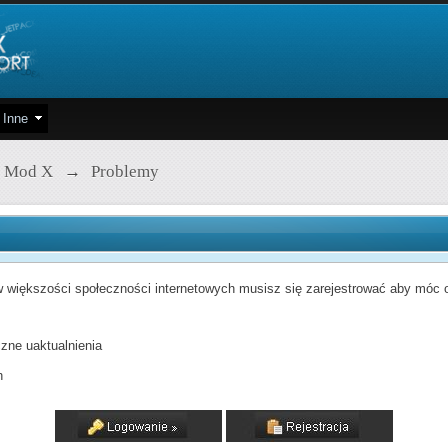
Inne
 Mod X
→
Problemy
 większości społeczności internetowych musisz się zarejestrować aby móc od
zne uaktualnienia
h