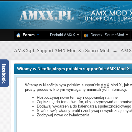
Forum
Dodatki AMXX
Dodatki SourceMod
AMXX.pl: Support AMX Mod X i SourceMod
→
AMX
Witamy w Nieoficjalnym polskim support'cie AMX Mod X
Witamy w Nieoficjalnym polskim support'cie
AMX
Mod X, jak w
prosty proces w którym wymagamy minimalnych informacji.
Rozpoczynaj nowe tematy i odpowiedaj na inne
Zapisz się do tematów i for, aby otrzymywać automatyc
Dodawaj wydarzenia do kalendarza społecznościowego
Stwórz swój własny profil i zdobywaj nowych znajomyc
Zdobywaj nowe doświadczenia