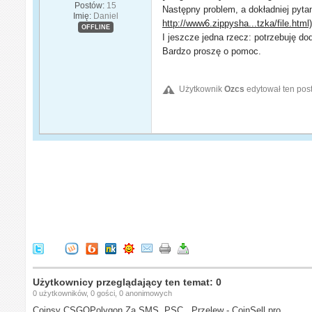
Postów:
15
Następny problem, a dokładniej pytan
Imię:
Daniel
http://www6.zippysha...tzka/file.html
OFFLINE
I jeszcze jedna rzecz: potrzebuję do
Bardzo proszę o pomoc.
Użytkownik
Ozcs
edytował ten pos
Użytkownicy przeglądający ten temat: 0
0 użytkowników, 0 gości, 0 anonimowych
Coinsy CSGOPolygon Za SMS, PSC , Przelew - CoinSell.pro