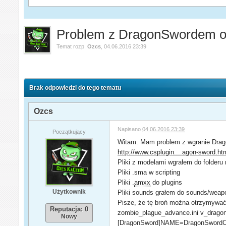
Problem z DragonSwordem or
Temat rozp.
Ozcs
,
04.06.2016 23:39
Brak odpowiedzi do tego tematu
Ozcs
Napisano
04.06.2016 23:39
Początkujący
Witam. Mam problem z wgranie Drago
http://www.csplugin....agon-sword.ht
Pliki z modelami wgrałem do folderu
Pliki .sma w scripting
Pliki .
amxx
do plugins
Użytkownik
Pliki sounds grałem do sounds/weap
Pisze, że tę broń można otrzymywać 
Reputacja: 0
zombie_plague_advance.ini v_dragon
Nowy
[DragonSword]NAME=DragonSwordCO