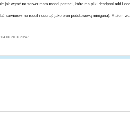
ie jak wgrać na serwer mam model postaci, która ma pliki deadpool.mld i dea
)
dać surviorowi no recoil i usunąć jako bron podstawową miniguna). Miałem wc
t 04.06.2016 23:47