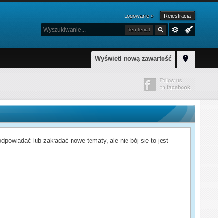
Logowanie »
Rejestracja
Ten temat
Wyświetl nową zawartość
powiadać lub zakładać nowe tematy, ale nie bój się to jest