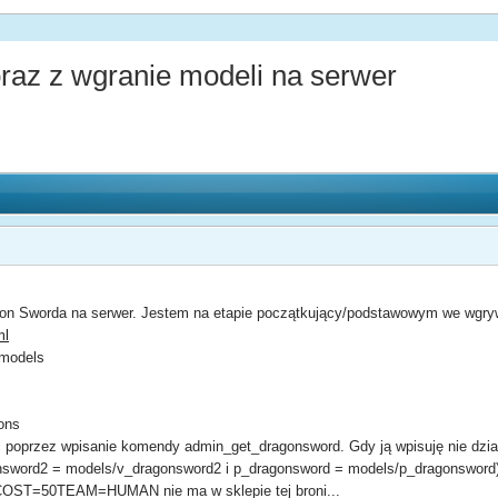
az z wgranie modeli na serwer
n Sworda na serwer. Jestem na etapie początkujący/podstawowym we wgrywan
ml
 models
ons
poprzez wpisanie komendy admin_get_dragonsword. Gdy ją wpisuję nie działa
sword2 = models/v_dragonsword2 i p_dragonsword = models/p_dragonsword).
ST=50TEAM=HUMAN nie ma w sklepie tej broni...